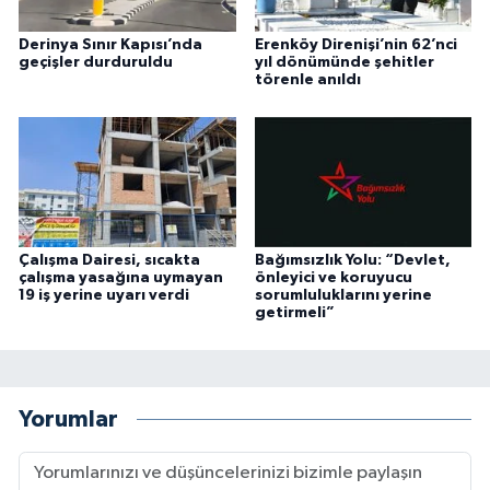
Derinya Sınır Kapısı’nda
Erenköy Direnişi’nin 62’nci
geçişler durduruldu
yıl dönümünde şehitler
törenle anıldı
Çalışma Dairesi, sıcakta
Bağımsızlık Yolu: “Devlet,
çalışma yasağına uymayan
önleyici ve koruyucu
19 iş yerine uyarı verdi
sorumluluklarını yerine
getirmeli”
Yorumlar