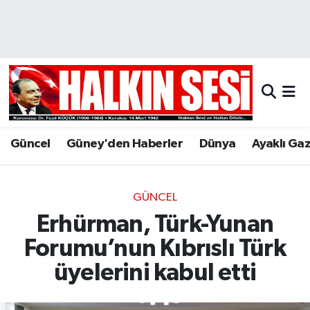
Nöbetçi Eczaneler
Hava Durumu
Trafik Durumu
Güncel
Güney'den Haberler
Dünya
Ayaklı Ga
Puan Durumu ve Fikstür
Tüm Manşetler
GÜNCEL
Erhürman, Türk-Yunan
Son Dakika Haberleri
Forumu’nun Kıbrıslı Türk
Haber Arşivi
üyelerini kabul etti