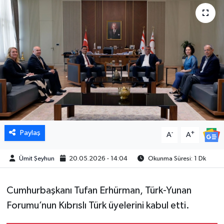
Paylaş
-
+
A
A
Ümit Şeyhun
20.05.2026 - 14:04
Okunma Süresi: 1 Dk
Cumhurbaşkanı Tufan Erhürman, Türk-Yunan
Forumu’nun Kıbrıslı Türk üyelerini kabul etti.