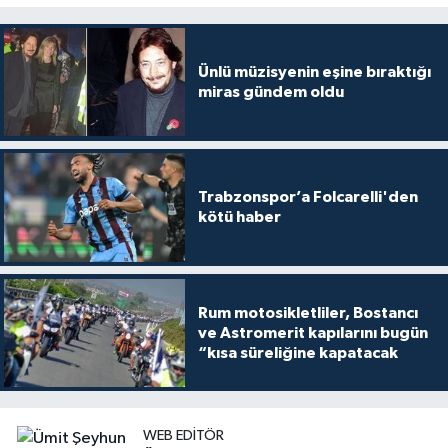
Ünlü müzisyenin eşine bıraktığı
miras gündem oldu
Trabzonspor’a Folcarelli'den
kötü haber
Rum motosikletliler, Bostancı
ve Astromerit kapılarını bugün
“kısa süreliğine kapatacak
WEB EDITÖR