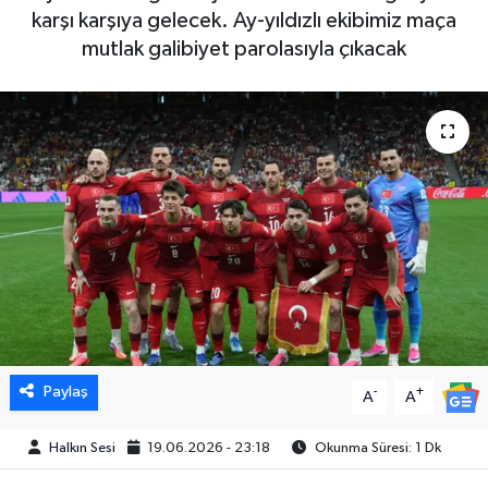
karşı karşıya gelecek. Ay-yıldızlı ekibimiz maça
mutlak galibiyet parolasıyla çıkacak
Paylaş
-
+
A
A
Halkın Sesi
19.06.2026 - 23:18
Okunma Süresi: 1 Dk