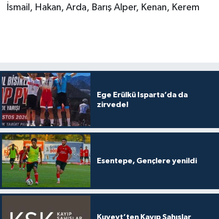
İsmail, Hakan, Arda, Barış Alper, Kenan, Kerem
Ege Erülkü Isparta’da da
zirvede!
Esentepe, Gençlere yenildi
Kuveyt’ten Kayıp Şahıslar