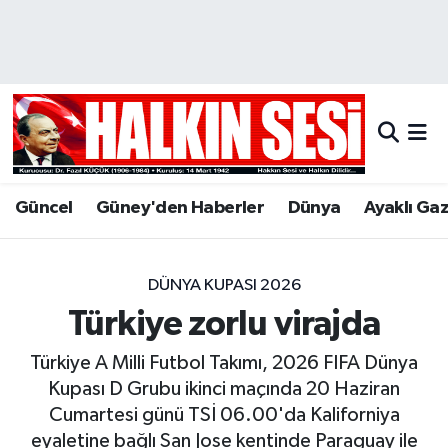
Nöbetçi Eczaneler
Hava Durumu
Trafik Durumu
Güncel
Güney'den Haberler
Dünya
Ayaklı Ga
Puan Durumu ve Fikstür
Tüm Manşetler
DÜNYA KUPASI 2026
Türkiye zorlu virajda
Son Dakika Haberleri
Türkiye A Milli Futbol Takımı, 2026 FIFA Dünya
Haber Arşivi
Kupası D Grubu ikinci maçında 20 Haziran
Cumartesi günü TSİ 06.00'da Kaliforniya
eyaletine bağlı San Jose kentinde Paraguay ile