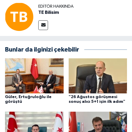
EDITÖR HAKKINDA
TE Bilisim
Bunlar da ilginizi çekebilir
Güler, Ertuğruloğlu ile
"26 Ağustos görüşmesi
görüştü
sonuç alıcı 5+1 için ilk adım"