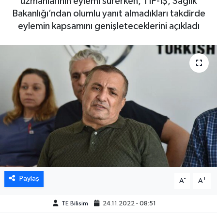
uzmanlarının eylemi sürerken, TIP-İŞ, Sağlık
Bakanlığı’ndan olumlu yanıt almadıkları takdirde
eylemin kapsamını genişleteceklerini açıkladı
Paylaş
-
+
A
A
TE Bilisim
24.11.2022 - 08:51