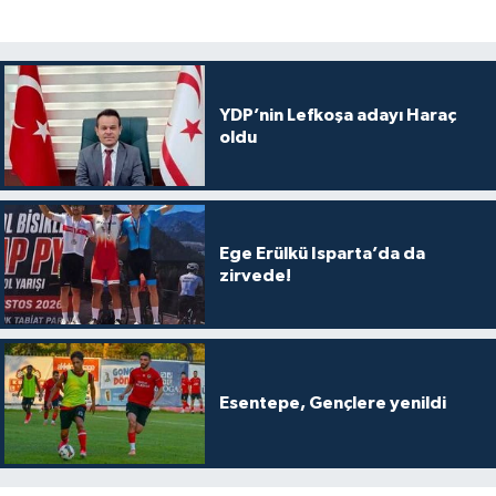
YDP’nin Lefkoşa adayı Haraç
oldu
Ege Erülkü Isparta’da da
zirvede!
Esentepe, Gençlere yenildi