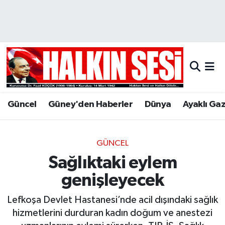
Nöbetçi Eczaneler
Hava Durumu
Trafik Durumu
Güncel
Güney'den Haberler
Dünya
Ayaklı Ga
Puan Durumu ve Fikstür
Tüm Manşetler
GÜNCEL
Sağlıktaki eylem
Son Dakika Haberleri
genişleyecek
Haber Arşivi
Lefkoşa Devlet Hastanesi’nde acil dışındaki sağlık
hizmetlerini durduran kadın doğum ve anestezi