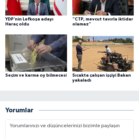
YDP’nin Lefkoşa adayı
“CTP, mevcut tavırla iktidar
Haraç oldu
olamaz”
Seçim ve karma oy bilmecesi
Sıcakta çalışan işçiyi Bakan
yakaladı
Yorumlar