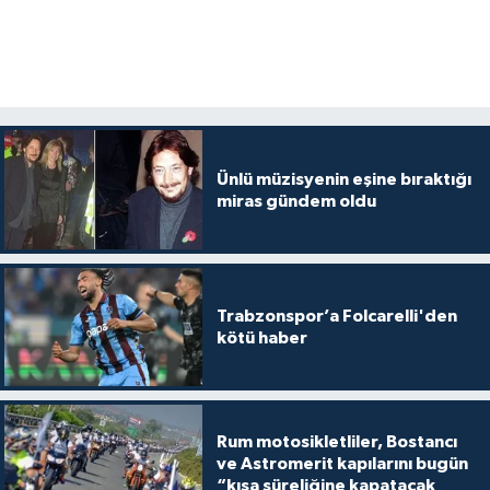
Ünlü müzisyenin eşine bıraktığı
miras gündem oldu
Trabzonspor’a Folcarelli'den
kötü haber
Rum motosikletliler, Bostancı
ve Astromerit kapılarını bugün
“kısa süreliğine kapatacak