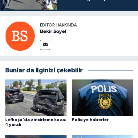
EDITÖR HAKKINDA
Bekir Soyel
Bunlar da ilginizi çekebilir
Lefkoşa'da zincirleme kaza:
Polisiye haberler
4 yaralı