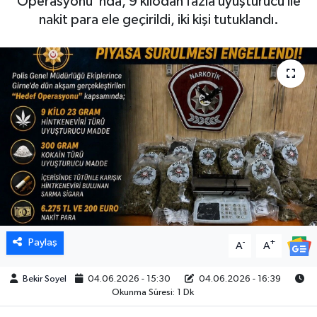
Operasyonu"nda, 9 kilodan fazla uyuşturucu ile
nakit para ele geçirildi, iki kişi tutuklandı.
Paylaş
-
+
A
A
Bekir Soyel
04.06.2026 - 15:30
04.06.2026 - 16:39
Okunma Süresi: 1 Dk