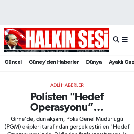
Nöbetçi Eczaneler
Hava Durumu
Trafik Durumu
Güncel
Güney'den Haberler
Dünya
Ayaklı Ga
Puan Durumu ve Fikstür
Tüm Manşetler
ADLI HABERLER
Polisten "Hedef
Son Dakika Haberleri
Operasyonu”…
Haber Arşivi
Girne’de, dün akşam, Polis Genel Müdürlüğü
(PGM) ekipleri tarafından gerçekleştirilen "Hedef