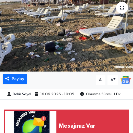
Paylaş
-
+
A
A
Bekir Soyel
16.06.2026 - 10:05
Okunma Süresi: 1 Dk
Mesajınız Var