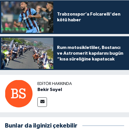
Trabzonspor’a Folcarelli'den
kötü haber
Rum motosikletliler, Bostancı
ve Astromerit kapılarını bugün
“kısa süreliğine kapatacak
EDITÖR HAKKINDA
Bekir Soyel
Bunlar da ilginizi çekebilir