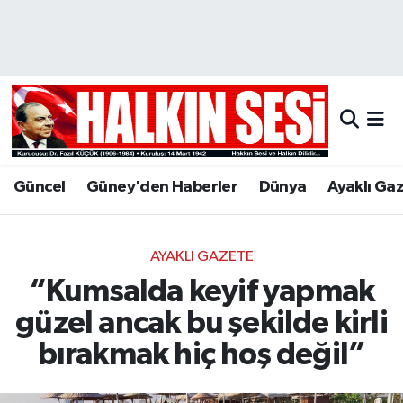
Nöbetçi Eczaneler
Hava Durumu
Trafik Durumu
Güncel
Güney'den Haberler
Dünya
Ayaklı Ga
Puan Durumu ve Fikstür
Tüm Manşetler
AYAKLI GAZETE
“Kumsalda keyif yapmak
Son Dakika Haberleri
güzel ancak bu şekilde kirli
Haber Arşivi
bırakmak hiç hoş değil”