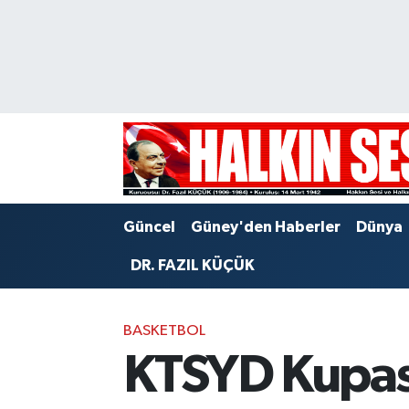
Nöbetçi Eczaneler
Hava Durumu
Trafik Durumu
Puan Durumu ve Fikstür
Güncel
Güney'den Haberler
Dünya
Tüm Manşetler
DR. FAZIL KÜÇÜK
Son Dakika Haberleri
BASKETBOL
Haber Arşivi
KTSYD Kupas