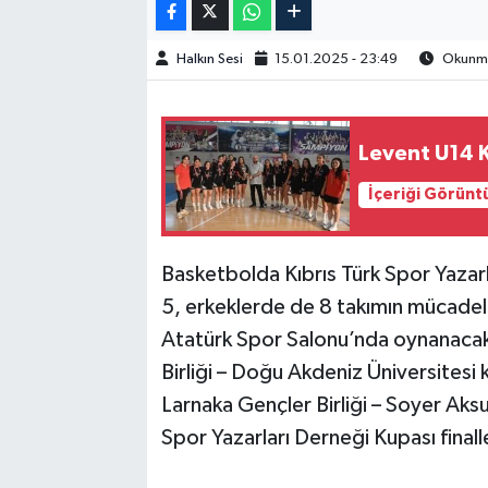
Halkın Sesi
15.01.2025 - 23:49
Okunma 
Levent U14 K
İçeriği Görünt
Basketbolda Kıbrıs Türk Spor Yazarl
5, erkeklerde de 8 takımın mücade
Atatürk Spor Salonu’nda oynanacak
Birliği – Doğu Akdeniz Üniversitesi
Larnaka Gençler Birliği – Soyer Aks
Spor Yazarları Derneği Kupası fina