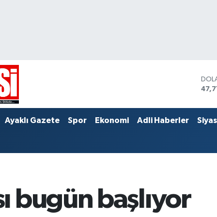
DOL
47,7
EUR
55,0
STER
Ayaklı Gazete
Spor
Ekonomi
Adli Haberler
Siya
64,
ı bugün başlıyor