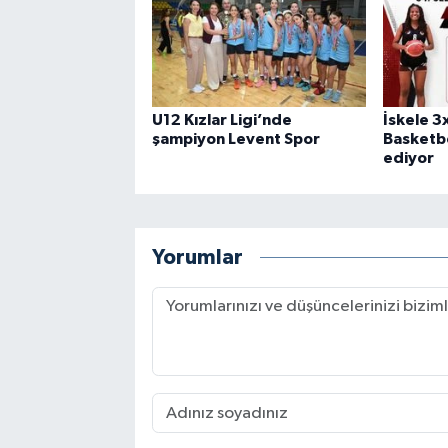
U12 Kızlar Ligi’nde
İskele 3
şampiyon Levent Spor
Basketbo
ediyor
Yorumlar