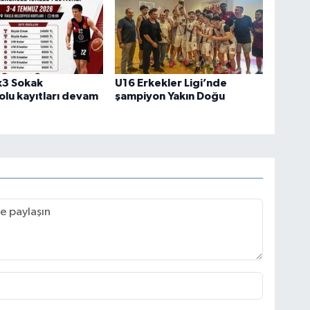
x3 Sokak
U16 Erkekler Ligi’nde
lu kayıtları devam
şampiyon Yakın Doğu