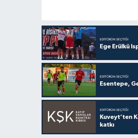
EDITÖRÜN SEÇTIĞI
Ege Erülkü Is
EDITÖRÜN SEÇTIĞI
Esentepe, Ge
EDITÖRÜN SEÇTIĞI
Kuveyt’ten Ka
katkı