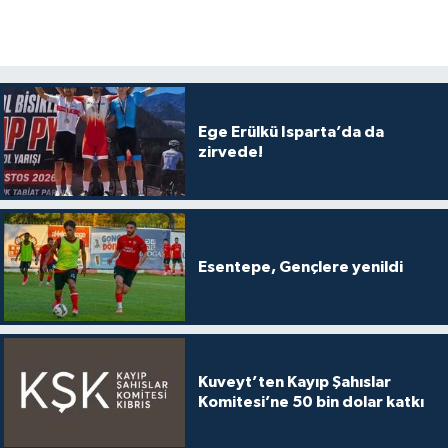
Ege Erülkü Isparta’da da
zirvede!
Esentepe, Gençlere yenildi
Kuveyt’ten Kayıp Şahıslar
Komitesi’ne 50 bin dolar katkı