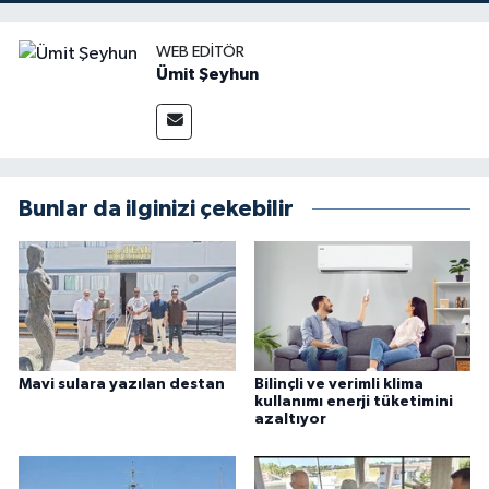
WEB EDITÖR
Ümit Şeyhun
Bunlar da ilginizi çekebilir
Mavi sulara yazılan destan
Bilinçli ve verimli klima
kullanımı enerji tüketimini
azaltıyor