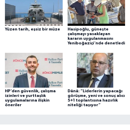
Yüzen tarih, eşsiz bir müze
Hasipoğlu, güneşte
çalışmayı yasaklayan
kararın uygulanmasını
Yeniboğaziçi'nde denetledi
HP’den güvenlik, çalışma
Dânâ: “Liderlerin yapacağı
izinleri ve yurttaşlık
görüşme, yeni ve sonuç alıcı
uygulamalarına ilişkin
5+1 toplantısına hazırlık
öneriler
niteliği taşıyor”