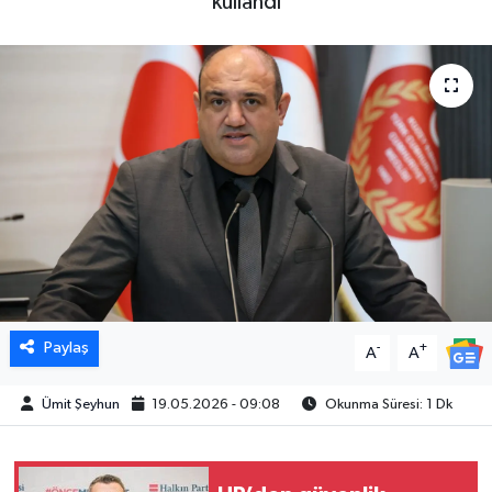
kullandı
Paylaş
-
+
A
A
Ümit Şeyhun
19.05.2026 - 09:08
Okunma Süresi: 1 Dk