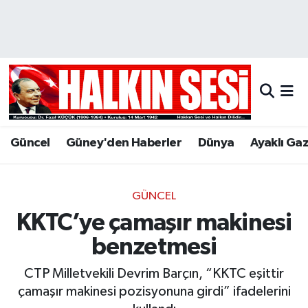
Nöbetçi Eczaneler
Hava Durumu
Trafik Durumu
Güncel
Güney'den Haberler
Dünya
Ayaklı Ga
Puan Durumu ve Fikstür
Tüm Manşetler
GÜNCEL
KKTC’ye çamaşır makinesi
Son Dakika Haberleri
benzetmesi
Haber Arşivi
CTP Milletvekili Devrim Barçın, “KKTC eşittir
çamaşır makinesi pozisyonuna girdi” ifadelerini