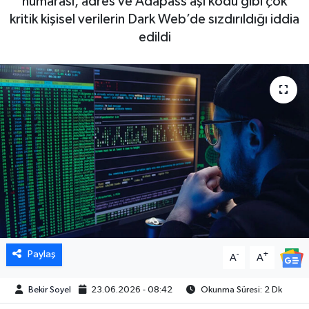
numarası, adres ve Adapass aşı kodu gibi çok
kritik kişisel verilerin Dark Web’de sızdırıldığı iddia
edildi
Paylaş
-
+
A
A
Bekir Soyel
23.06.2026 - 08:42
Okunma Süresi: 2 Dk