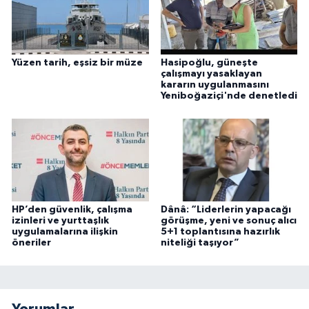
Yüzen tarih, eşsiz bir müze
Hasipoğlu, güneşte
çalışmayı yasaklayan
kararın uygulanmasını
Yeniboğaziçi'nde denetledi
HP’den güvenlik, çalışma
Dânâ: “Liderlerin yapacağı
izinleri ve yurttaşlık
görüşme, yeni ve sonuç alıcı
uygulamalarına ilişkin
5+1 toplantısına hazırlık
öneriler
niteliği taşıyor”