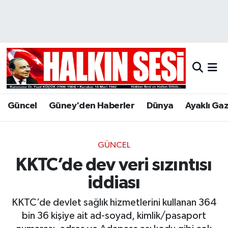
Nöbetçi Eczaneler
Hava Durumu
Trafik Durumu
Güncel
Güney'den Haberler
Dünya
Ayaklı Ga
Puan Durumu ve Fikstür
Tüm Manşetler
GÜNCEL
KKTC’de dev veri sızıntısı
Son Dakika Haberleri
iddiası
Haber Arşivi
KKTC’de devlet sağlık hizmetlerini kullanan 364
bin 36 kişiye ait ad-soyad, kimlik/pasaport