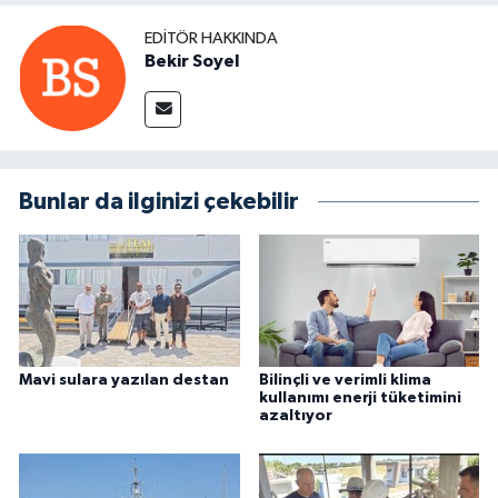
EDITÖR HAKKINDA
Bekir Soyel
Bunlar da ilginizi çekebilir
Mavi sulara yazılan destan
Bilinçli ve verimli klima
kullanımı enerji tüketimini
azaltıyor