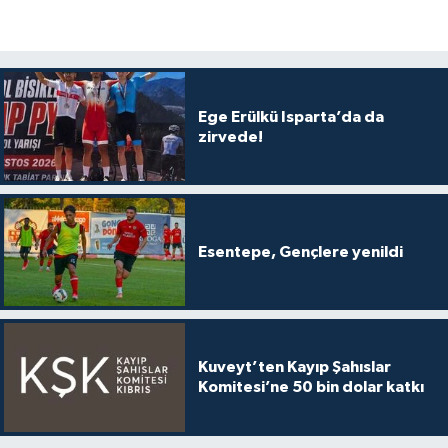
Ege Erülkü Isparta’da da
zirvede!
Esentepe, Gençlere yenildi
Kuveyt’ten Kayıp Şahıslar
Komitesi’ne 50 bin dolar katkı