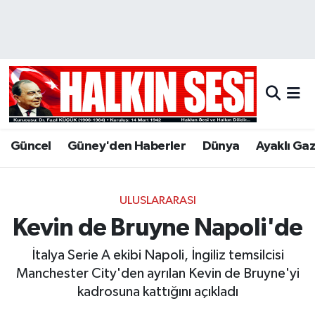
Nöbetçi Eczaneler
Hava Durumu
Trafik Durumu
Güncel
Güney'den Haberler
Dünya
Ayaklı Ga
Puan Durumu ve Fikstür
Tüm Manşetler
ULUSLARARASI
Kevin de Bruyne Napoli'de
Son Dakika Haberleri
İtalya Serie A ekibi Napoli, İngiliz temsilcisi
Haber Arşivi
Manchester City'den ayrılan Kevin de Bruyne'yi
kadrosuna kattığını açıkladı