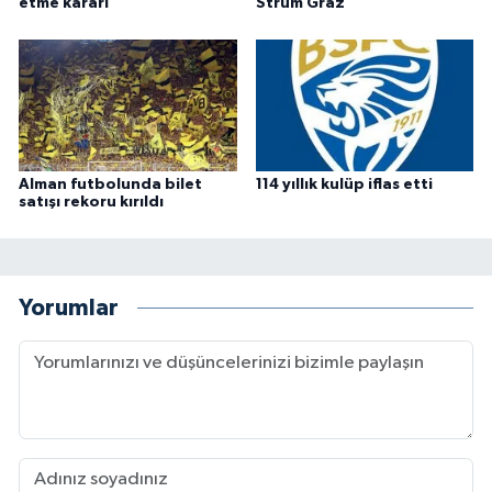
etme kararı
Strum Graz
Alman futbolunda bilet
114 yıllık kulüp iflas etti
satışı rekoru kırıldı
Yorumlar