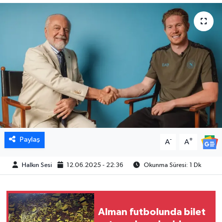
Paylaş
-
+
A
A
Halkın Sesi
12.06.2025 - 22:36
Okunma Süresi: 1 Dk
Alman futbolunda bilet