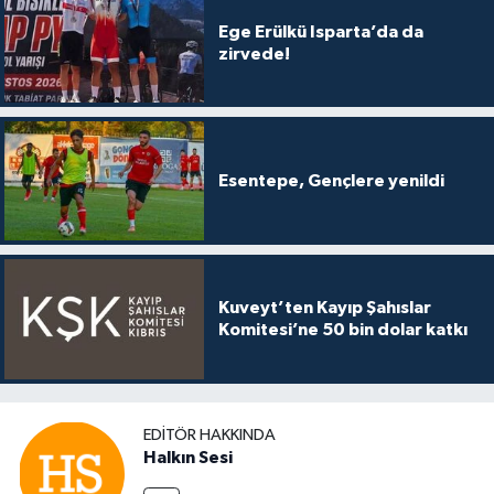
Ege Erülkü Isparta’da da
zirvede!
Esentepe, Gençlere yenildi
Kuveyt’ten Kayıp Şahıslar
Komitesi’ne 50 bin dolar katkı
EDITÖR HAKKINDA
Halkın Sesi