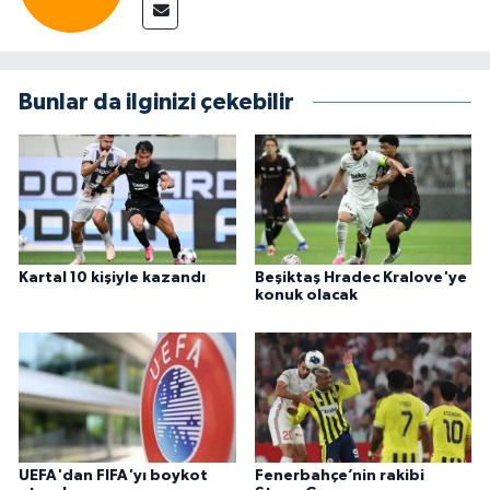
Bunlar da ilginizi çekebilir
Kartal 10 kişiyle kazandı
Beşiktaş Hradec Kralove'ye
konuk olacak
UEFA'dan FIFA'yı boykot
Fenerbahçe’nin rakibi