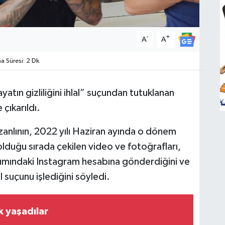
-
+
A
A
 Süresi: 2 Dk
tın gizliliğini ihlal” suçundan tutuklanan
çıkarıldı.
zanlının, 2022 yılı Haziran ayında o dönem
 olduğu sırada çekilen video ve fotoğrafları,
nımındaki Instagram hesabına gönderdiğini ve
al suçunu işlediğini söyledi.
k yaşadılar