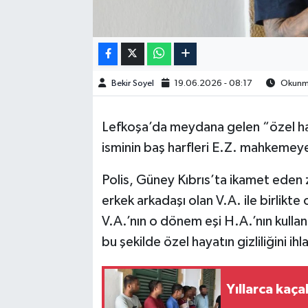
Bekir Soyel
19.06.2026 - 08:17
Okunma
Lefkoşa’da meydana gelen “özel haya
isminin baş harfleri E.Z. mahkemeye 
Polis, Güney Kıbrıs’ta ikamet eden 
erkek arkadaşı olan V.A. ile birlikte
V.A.’nın o dönem eşi H.A.’nın kulla
bu şekilde özel hayatın gizliliğini ihl
Yıllarca kaça