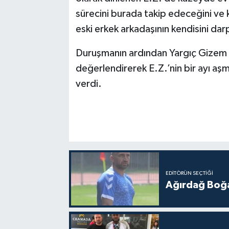
sürecini burada takip edeceğini ve k
eski erkek arkadaşının kendisini darp 
Duruşmanın ardından Yargıç Gizem E
değerlendirerek E.Z.’nin bir ayı a
verdi.
EDITÖRÜN SEÇTIĞI
Ağırdağ Boğa