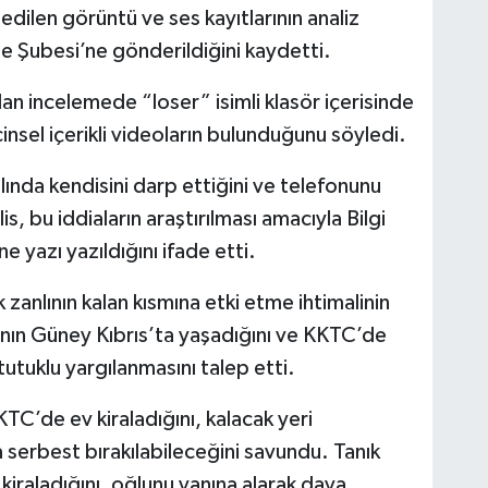
 edilen görüntü ve ses kayıtlarının analiz
e Şubesi’ne gönderildiğini kaydetti.
lan incelemede “loser” isimli klasör içerisinde
n cinsel içerikli videoların bulunduğunu söyledi.
ılında kendisini darp ettiğini ve telefonunu
s, bu iddiaların araştırılması amacıyla Bilgi
e yazı yazıldığını ifade etti.
anlının kalan kısmına etki etme ihtimalinin
ının Güney Kıbrıs’ta yaşadığını ve KKTC’de
tutuklu yargılanmasını talep etti.
C’de ev kiraladığını, kalacak yeri
serbest bırakılabileceğini savundu. Tanık
kiraladığını, oğlunu yanına alarak dava