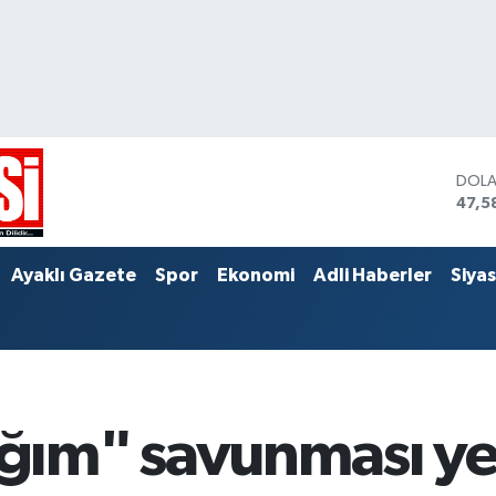
DOL
47,5
EUR
55,0
STER
Ayaklı Gazete
Spor
Ekonomi
Adli Haberler
Siya
64,1
ım" savunması y