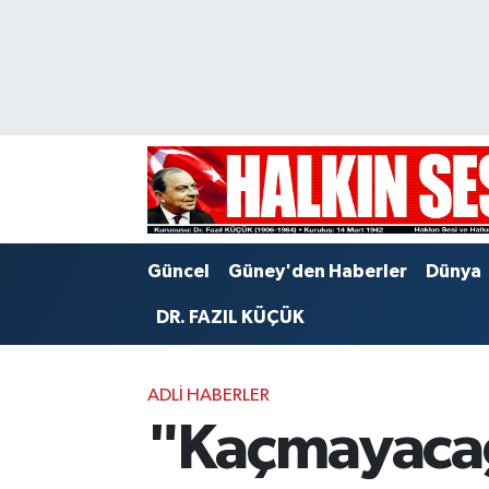
Nöbetçi Eczaneler
Hava Durumu
Trafik Durumu
Puan Durumu ve Fikstür
Güncel
Güney'den Haberler
Dünya
Tüm Manşetler
DR. FAZIL KÜÇÜK
Son Dakika Haberleri
ADLI HABERLER
Haber Arşivi
"Kaçmayacağ