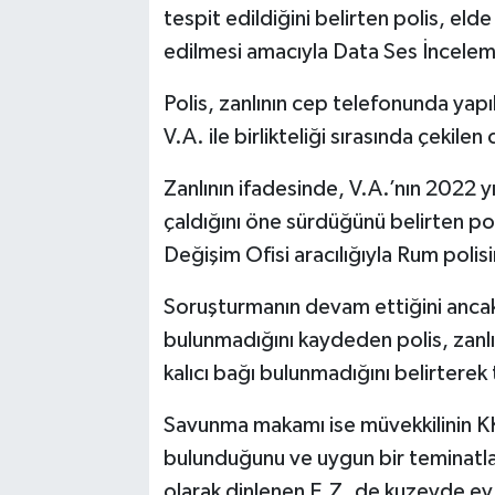
tespit edildiğini belirten polis, elde
edilmesi amacıyla Data Ses İncelem
Polis, zanlının cep telefonunda yapı
V.A. ile birlikteliği sırasında çekile
Zanlının ifadesinde, V.A.’nın 2022 y
çaldığını öne sürdüğünü belirten poli
Değişim Ofisi aracılığıyla Rum polisin
Soruşturmanın devam ettiğini ancak z
bulunmadığını kaydeden polis, zanl
kalıcı bağı bulunmadığını belirterek 
Savunma makamı ise müvekkilinin KKT
bulunduğunu ve uygun bir teminatla 
olarak dinlenen E.Z. de kuzeyde ev 