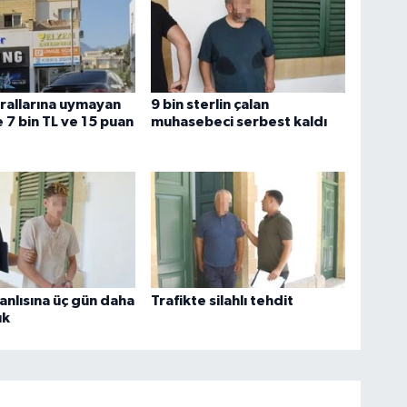
urallarına uymayan
9 bin sterlin çalan
 7 bin TL ve 15 puan
muhasebeci serbest kaldı
anlısına üç gün daha
Trafikte silahlı tehdit
uk