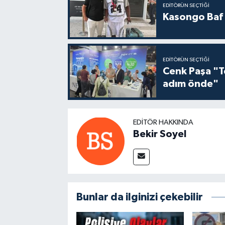
EDITÖRÜN SEÇTIĞI
Kasongo Baf i
EDITÖRÜN SEÇTIĞI
Cenk Paşa "T
adım önde"
EDITÖR HAKKINDA
Bekir Soyel
Bunlar da ilginizi çekebilir