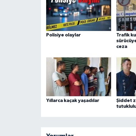
Polisiye olaylar
Trafik k
sürücüye
ceza
Yıllarca kaçak yaşadılar
Şiddet z
tutuklul