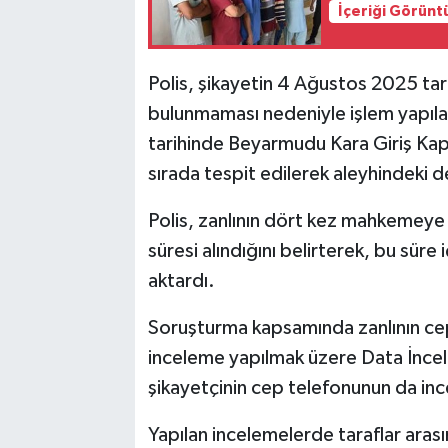
İçeriği Görünt
Polis, şikayetin 4 Ağustos 2025 tari
bulunmaması nedeniyle işlem yapılam
tarihinde Beyarmudu Kara Giriş Kap
sırada tespit edilerek aleyhindeki d
Polis, zanlının dört kez mahkemeye ç
süresi alındığını belirterek, bu süre
aktardı.
Soruşturma kapsamında zanlının cep
inceleme yapılmak üzere Data İncel
şikayetçinin cep telefonunun da ince
Yapılan incelemelerde taraflar arası