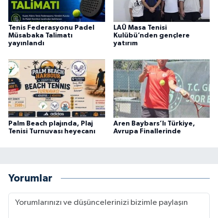
Tenis Federasyonu Padel
LAÜ Masa Tenisi
Müsabaka Talimatı
Kulübü’nden gençlere
yayınlandı
yatırım
Palm Beach plajında, Plaj
Aren Baybars’lı Türkiye,
Tenisi Turnuvası heyecanı
Avrupa Finallerinde
Yorumlar