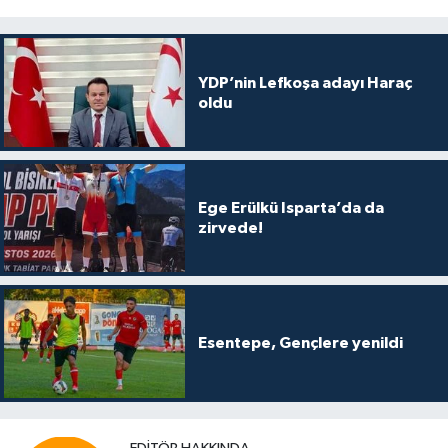
YDP’nin Lefkoşa adayı Haraç
oldu
Ege Erülkü Isparta’da da
zirvede!
Esentepe, Gençlere yenildi