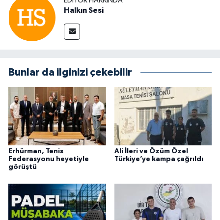
EDITÖR HAKKINDA
Halkın Sesi
Bunlar da ilginizi çekebilir
Erhürman, Tenis
Ali İleri ve Özüm Özel
Federasyonu heyetiyle
Türkiye’ye kampa çağrıldı
görüştü