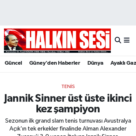
Nöbetçi Eczaneler
Hava Durumu
Trafik Durumu
Güncel
Güney'den Haberler
Dünya
Ayaklı Ga
Puan Durumu ve Fikstür
Tüm Manşetler
TENIS
Jannik Sinner üst üste ikinci
Son Dakika Haberleri
kez şampiyon
Haber Arşivi
Sezonun ilk grand slam tenis turnuvası Avustralya
Açık'ın tek erkekler finalinde Alman Alexander