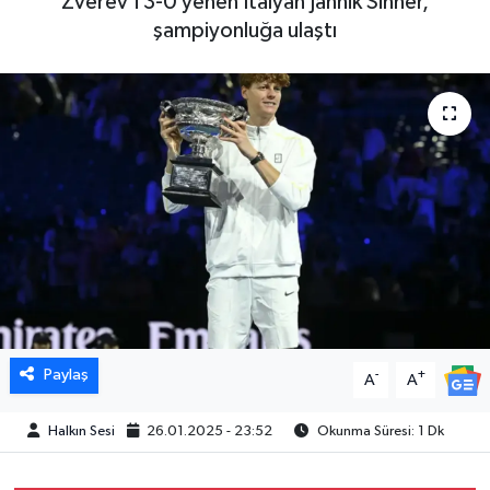
Zverev'i 3-0 yenen İtalyan Jannik Sinner,
şampiyonluğa ulaştı
Paylaş
-
+
A
A
Halkın Sesi
26.01.2025 - 23:52
Okunma Süresi: 1 Dk