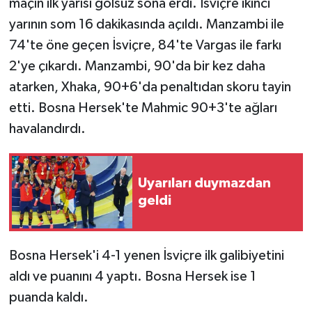
maçın ilk yarısı golsüz sona erdi. İsviçre ikinci
yarının som 16 dakikasında açıldı. Manzambi ile
74'te öne geçen İsviçre, 84'te Vargas ile farkı
2'ye çıkardı. Manzambi, 90'da bir kez daha
atarken, Xhaka, 90+6'da penaltıdan skoru tayin
etti. Bosna Hersek'te Mahmic 90+3'te ağları
havalandırdı.
Uyarıları duymazdan
geldi
Bosna Hersek'i 4-1 yenen İsviçre ilk galibiyetini
aldı ve puanını 4 yaptı. Bosna Hersek ise 1
puanda kaldı.