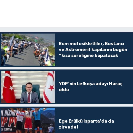
Rum motosikletliler, Bostancı
ve Astromerit kapılarını bugün
“kısa süreliğine kapatacak
YDP’nin Lefkoşa adayı Haraç
oldu
Ege Erülkü Isparta’da da
zirvede!