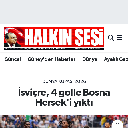
Nöbetçi Eczaneler
Hava Durumu
Trafik Durumu
Güncel
Güney'den Haberler
Dünya
Ayaklı Ga
Puan Durumu ve Fikstür
Tüm Manşetler
DÜNYA KUPASI 2026
İsviçre, 4 golle Bosna
Son Dakika Haberleri
Hersek'i yıktı
Haber Arşivi