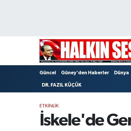
Nöbetçi Eczaneler
Hava Durumu
Trafik Durumu
Puan Durumu ve Fikstür
Güncel
Güney'den Haberler
Dünya
Tüm Manşetler
DR. FAZIL KÜÇÜK
Son Dakika Haberleri
ETKINLIK
Haber Arşivi
İskele'de Ge