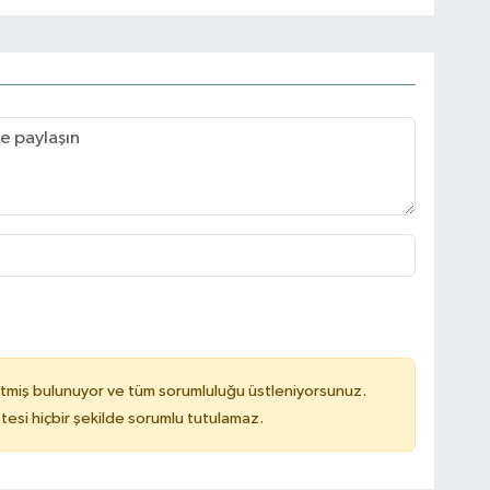
tmiş bulunuyor ve tüm sorumluluğu üstleniyorsunuz.
tesi hiçbir şekilde sorumlu tutulamaz.