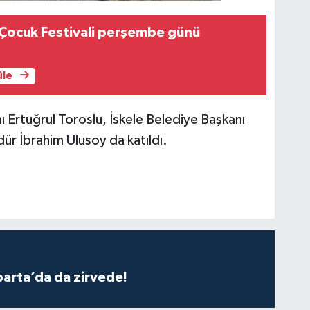
i Çocuk Festivali perşembe günü
üle
 Ertuğrul Toroslu, İskele Belediye Başkanı
ür İbrahim Ulusoy da katıldı.
parta’da da zirvede!