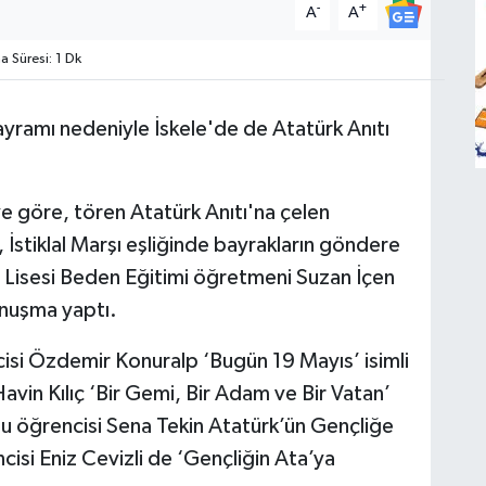
-
+
A
A
Süresi: 1 Dk
yramı nedeniyle İskele'de de Atatürk Anıtı
ye göre, tören Atatürk Anıtı'na çelen
, İstiklal Marşı eşliğinde bayrakların göndere
t Lisesi Beden Eğitimi öğretmeni Suzan İçen
onuşma yaptı.
i Özdemir Konuralp ‘Bugün 19 Mayıs’ isimli
 Havin Kılıç ‘Bir Gemi, Bir Adam ve Bir Vatan’
lu öğrencisi Sena Tekin Atatürk’ün Gençliğe
cisi Eniz Cevizli de ‘Gençliğin Ata’ya