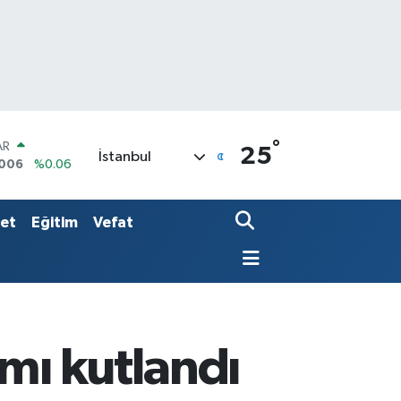
°
O
25
İstanbul
0250
%0.02
LİN
398
%0.2
AR
set
Eğitim
Vefat
6006
%0.06
mı kutlandı