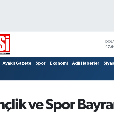
EUR
55,
STER
64,2
DOL
Ayaklı Gazete
Spor
Ekonomi
Adli Haberler
Siya
47,
nçlik ve Spor Bayra