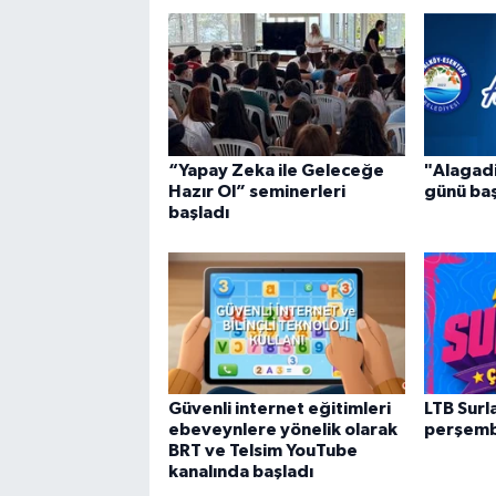
“Yapay Zeka ile Geleceğe
"Alagad
Hazır Ol” seminerleri
günü ba
başladı
Güvenli internet eğitimleri
LTB Surla
ebeveynlere yönelik olarak
perşemb
BRT ve Telsim YouTube
kanalında başladı