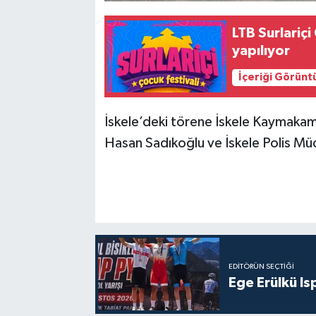
LTB Surlariç
yapılıyor
İçeriği Görünt
İskele’deki törene İskele Kaymakamı
Hasan Sadıkoğlu ve İskele Polis Müd
EDITÖRÜN SEÇTIĞI
Ege Erülkü Is