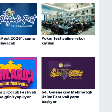
i Fest 2026", cuma
Poker festivaline rekor
şlayacak
katılım
riçi Çocuk Festivali
64. Geleneksel Mehmetçik
e günü yapılıyor
Üzüm Festivali yarın
başlıyor