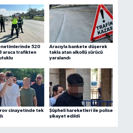
enetimlerinde 520
Aracıyla bankete düşerek
8 araca trafikten
takla atan alkollü sürücü
utuklu
yaralandı
rov cinayetinde tek
Şüpheli hareketleri ile polise
dı
şikayet edildi