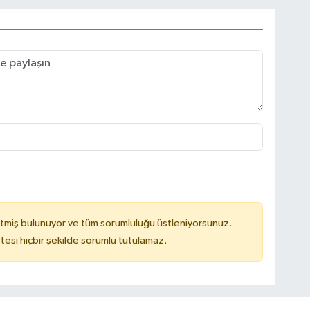
tmiş bulunuyor ve tüm sorumluluğu üstleniyorsunuz.
tesi hiçbir şekilde sorumlu tutulamaz.