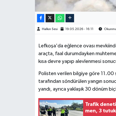
Halkın Sesi
19.05.2026 - 16:11
Okunma 
Lefkoşa'da eğlence ovası mevkiinde,
araçta, faal durumdayken muhtemel
kısa devre yapıp alevlenmesi sonucu
Polisten verilen bilgiye göre 11.00 
tarafından söndürülen yangın sonu
yandı, ayrıca yaklaşık 30 dönüm biç
Trafik denet
men, 3 tutuk