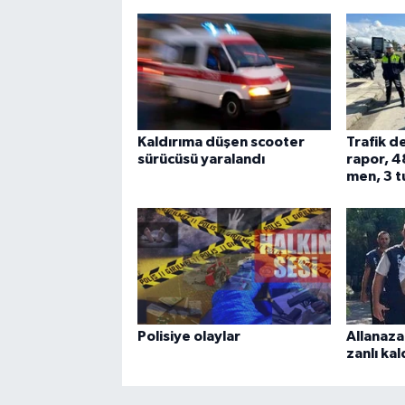
Kaldırıma düşen scooter
Trafik d
sürücüsü yaralandı
rapor, 4
men, 3 t
Polisiye olaylar
Allanaza
zanlı kal