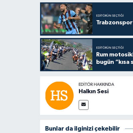
EDITÖRÜN SEÇTIĞI
Trabzonspor’
EDITÖRÜN SEÇTIĞI
Rum motosikle
bugün “kısa 
EDITÖR HAKKINDA
Halkın Sesi
Bunlar da ilginizi çekebilir