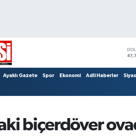
DO
47,
EU
55,
STE
Ayaklı Gazete
Spor
Ekonomi
Adli Haberler
Siya
64,
ki biçerdöver ova