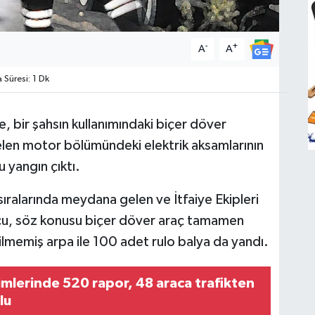
-
+
A
A
Süresi: 1 Dk
 bir şahsın kullanımındaki biçer döver
en motor bölümündeki elektrik aksamlarının
 yangın çıktı.
sıralarında meydana gelen ve İtfaiye Ekipleri
cu, söz konusu biçer döver araç tamamen
ilmemiş arpa ile 100 adet rulo balya da yandı.
imlerinde 520 rapor, 48 araca trafikten
lu