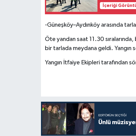
İçeriği Görünt
-Güneşköy–Aydınköy arasında tarla
Öte yandan saat 11.30 sıralarında,
bir tarlada meydana geldi. Yangın 
Yangın İtfaiye Ekipleri tarafından s
EDITÖRÜN SEÇTIĞI
Ünlü müzisye