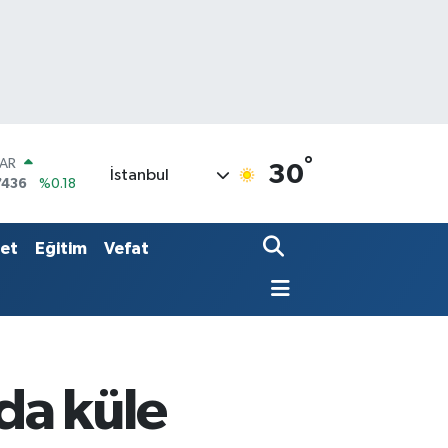
°
LAR
30
İstanbul
7436
%0.18
RO
2510
%0.32
RLİN
set
Eğitim
Vefat
4811
%0.38
da küle