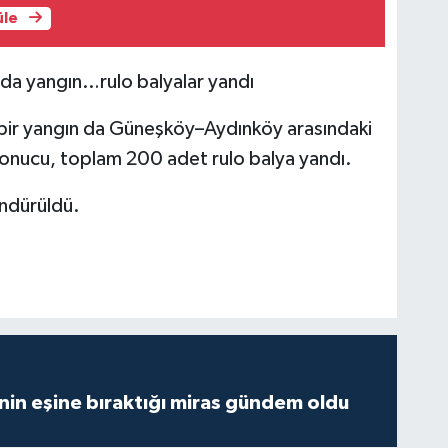
üle
da yangın…rulo balyalar yandı
 bir yangın da Güneşköy–Aydınköy arasındaki
sonucu, toplam 200 adet rulo balya yandı.
öndürüldü.
nin eşine bıraktığı miras gündem oldu