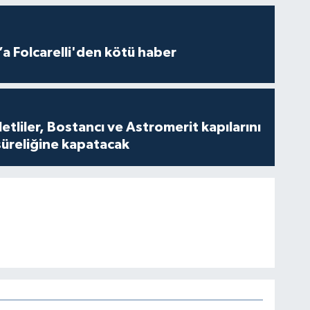
a Folcarelli'den kötü haber
tliler, Bostancı ve Astromerit kapılarını
süreliğine kapatacak