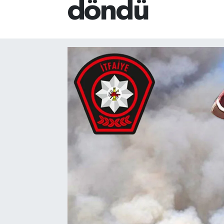
döndü