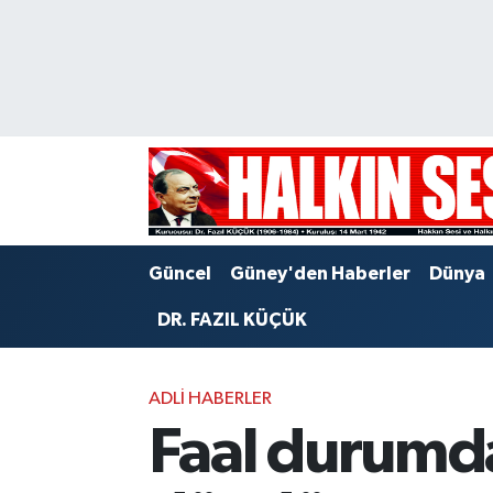
Nöbetçi Eczaneler
Hava Durumu
Trafik Durumu
Puan Durumu ve Fikstür
Güncel
Güney'den Haberler
Dünya
Tüm Manşetler
DR. FAZIL KÜÇÜK
Son Dakika Haberleri
ADLI HABERLER
Haber Arşivi
Faal durumda