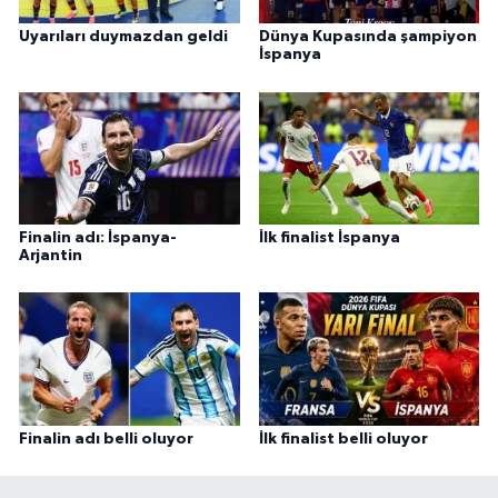
Uyarıları duymazdan geldi
Dünya Kupasında şampiyon
İspanya
Finalin adı: İspanya-
İlk finalist İspanya
Arjantin
Finalin adı belli oluyor
İlk finalist belli oluyor