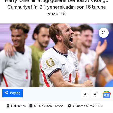
Harry Kane'nin attığı gollerle Demokratik Kongo
Cumhuriyeti'ni 2-1 yenerek adını son 16 turuna
yazdırdı
Paylaş
-
+
A
A
Halkın Sesi
02.07.2026 - 12:22
Okunma Süresi: 1 Dk