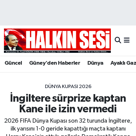
Nöbetçi Eczaneler
Hava Durumu
Trafik Durumu
Güncel
Güney'den Haberler
Dünya
Ayaklı Ga
Puan Durumu ve Fikstür
Tüm Manşetler
DÜNYA KUPASI 2026
İngiltere sürprize kaptan
Son Dakika Haberleri
Kane ile izin vermedi
Haber Arşivi
2026 FIFA Dünya Kupası son 32 turunda İngiltere,
ilk yarısını 1-0 geride kapattığı maçta kaptanı