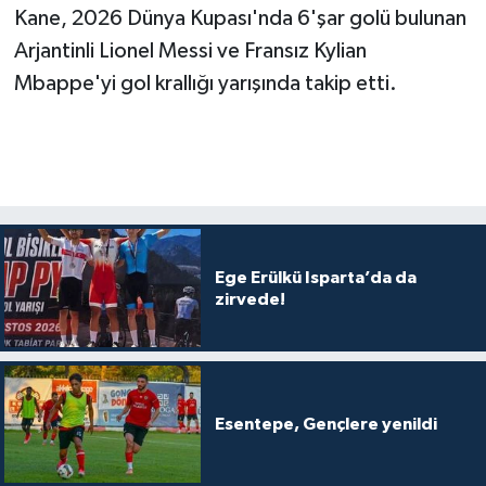
Kane, 2026 Dünya Kupası'nda 6'şar golü bulunan
Arjantinli Lionel Messi ve Fransız Kylian
Mbappe'yi gol krallığı yarışında takip etti.
Ege Erülkü Isparta’da da
zirvede!
Esentepe, Gençlere yenildi