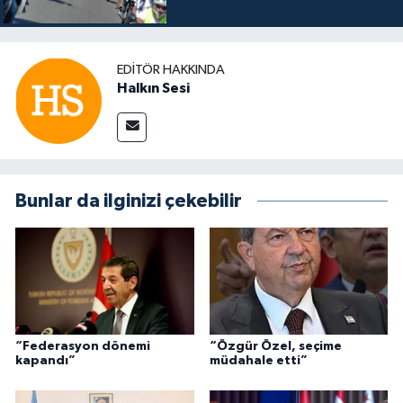
EDITÖR HAKKINDA
Halkın Sesi
Bunlar da ilginizi çekebilir
“Federasyon dönemi
“Özgür Özel, seçime
kapandı”
müdahale etti”