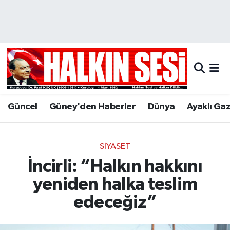
Nöbetçi Eczaneler
Hava Durumu
Trafik Durumu
Güncel
Güney'den Haberler
Dünya
Ayaklı Ga
Puan Durumu ve Fikstür
Tüm Manşetler
SIYASET
İncirli: “Halkın hakkını
Son Dakika Haberleri
yeniden halka teslim
Haber Arşivi
edeceğiz”