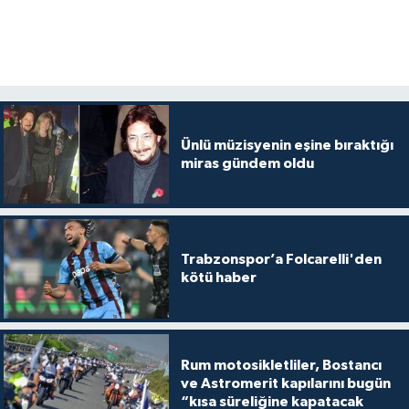
Ünlü müzisyenin eşine bıraktığı
miras gündem oldu
Trabzonspor’a Folcarelli'den
kötü haber
Rum motosikletliler, Bostancı
ve Astromerit kapılarını bugün
“kısa süreliğine kapatacak