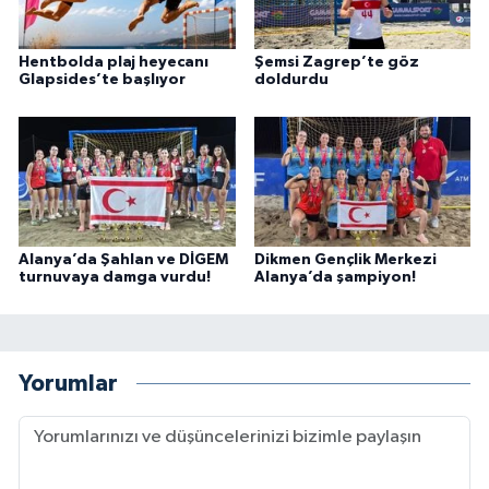
Hentbolda plaj heyecanı
Şemsi Zagrep’te göz
Glapsides’te başlıyor
doldurdu
Alanya’da Şahlan ve DİGEM
Dikmen Gençlik Merkezi
turnuvaya damga vurdu!
Alanya’da şampiyon!
Yorumlar