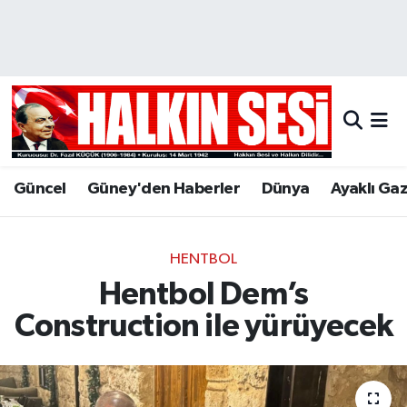
Nöbetçi Eczaneler
Hava Durumu
Trafik Durumu
Güncel
Güney'den Haberler
Dünya
Ayaklı Ga
Puan Durumu ve Fikstür
Tüm Manşetler
HENTBOL
Hentbol Dem’s
Son Dakika Haberleri
Construction ile yürüyecek
Haber Arşivi