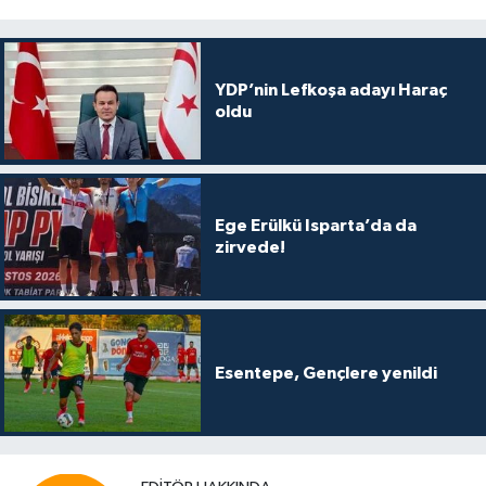
YDP’nin Lefkoşa adayı Haraç
oldu
Ege Erülkü Isparta’da da
zirvede!
Esentepe, Gençlere yenildi