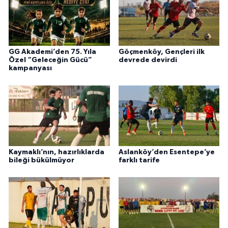
GG Akademi’den 75. Yıla
Göçmenköy, Gençleri ilk
Özel “Geleceğin Gücü”
devrede devirdi
kampanyası
Kaymaklı’nın, hazırlıklarda
Aslanköy’den Esentepe’ye
bileği bükülmüyor
farklı tarife