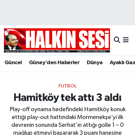
Nöbetçi Eczaneler
Hava Durumu
Trafik Durumu
Güncel
Güney'den Haberler
Dünya
Ayaklı Ga
Puan Durumu ve Fikstür
Tüm Manşetler
FUTBOL
Hamitköy tek attı 3 aldı
Son Dakika Haberleri
Play-off oynama hedefindeki Hamitköy konuk
Haber Arşivi
ettiği play-out hattındaki Mormenekşe’yi ilk
devrenin sonunda Serhat’ın attığı golle 1 – 0
mağlup etmeyi başararak 3 puanı hanesine