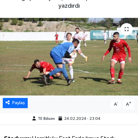
yazdırdı
Paylaş
-
+
A
A
TE Bilisim
24.02.2024 - 23:04