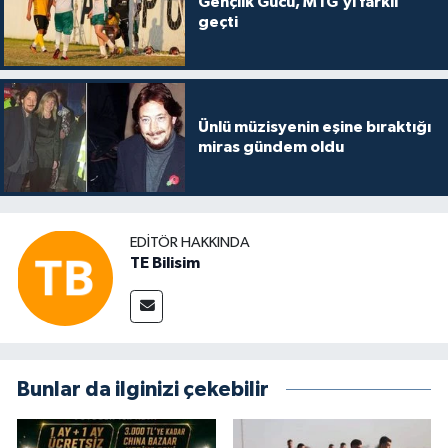
Gençlik Gücü, MTG’yi farklı
geçti
Ünlü müzisyenin eşine bıraktığı
miras gündem oldu
EDITÖR HAKKINDA
TE Bilisim
Bunlar da ilginizi çekebilir