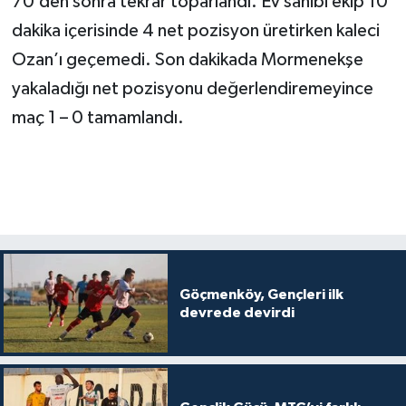
70’den sonra tekrar toparlandı. Ev sahibi ekip 10
dakika içerisinde 4 net pozisyon üretirken kaleci
Ozan’ı geçemedi. Son dakikada Mormenekşe
yakaladığı net pozisyonu değerlendiremeyince
maç 1 – 0 tamamlandı.
Göçmenköy, Gençleri ilk
devrede devirdi