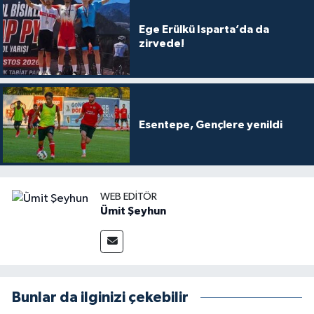
Ege Erülkü Isparta’da da
zirvede!
Esentepe, Gençlere yenildi
WEB EDITÖR
Ümit Şeyhun
Bunlar da ilginizi çekebilir