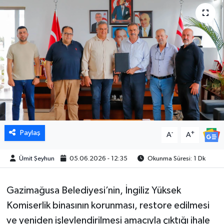
Paylaş
-
+
A
A
Ümit Şeyhun
05.06.2026 - 12:35
Okunma Süresi: 1 Dk
Gazimağusa Belediyesi’nin, İngiliz Yüksek
Komiserlik binasının korunması, restore edilmesi
ve yeniden işlevlendirilmesi amacıyla çıktığı ihale