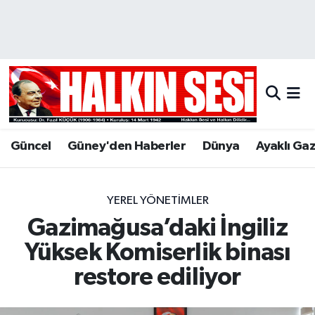
Nöbetçi Eczaneler
Hava Durumu
Trafik Durumu
Güncel
Güney'den Haberler
Dünya
Ayaklı Ga
Puan Durumu ve Fikstür
Tüm Manşetler
YEREL YÖNETİMLER
Gazimağusa’daki İngiliz
Son Dakika Haberleri
Yüksek Komiserlik binası
Haber Arşivi
restore ediliyor