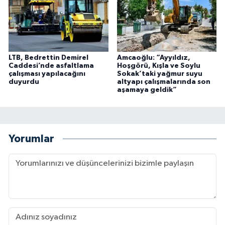
LTB, Bedrettin Demirel
Amcaoğlu: “Ayyıldız,
Caddesi’nde asfaltlama
Hoşgörü, Kışla ve Soylu
çalışması yapılacağını
Sokak’taki yağmur suyu
duyurdu
altyapı çalışmalarında son
aşamaya geldik”
Yorumlar