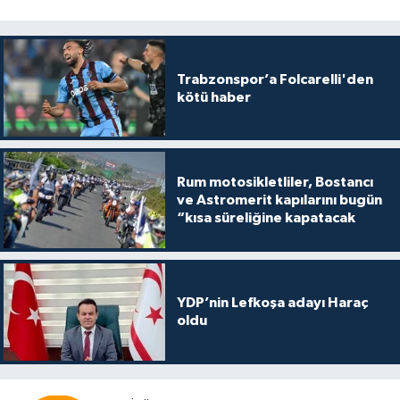
Trabzonspor’a Folcarelli'den
kötü haber
Rum motosikletliler, Bostancı
ve Astromerit kapılarını bugün
“kısa süreliğine kapatacak
YDP’nin Lefkoşa adayı Haraç
oldu