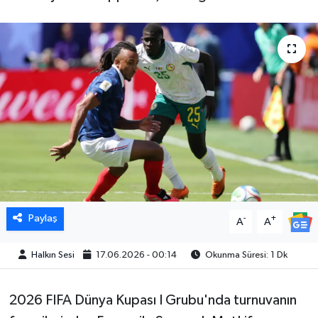
Paylaş
-
+
A
A
Halkın Sesi
17.06.2026 - 00:14
Okunma Süresi: 1 Dk
2026 FIFA Dünya Kupası I Grubu'nda turnuvanın