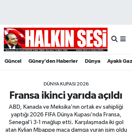
Nöbetçi Eczaneler
Hava Durumu
Trafik Durumu
Güncel
Güney'den Haberler
Dünya
Ayaklı Ga
Puan Durumu ve Fikstür
Tüm Manşetler
DÜNYA KUPASI 2026
Fransa ikinci yarıda açıldı
Son Dakika Haberleri
ABD, Kanada ve Meksika'nın ortak ev sahipliği
Haber Arşivi
yaptığı 2026 FIFA Dünya Kupası'nda Fransa,
Senegal'i 3-1 mağlup etti. Karşılaşmada iki gol
atan Kylian Mbappe maça damga vuran isim oldu