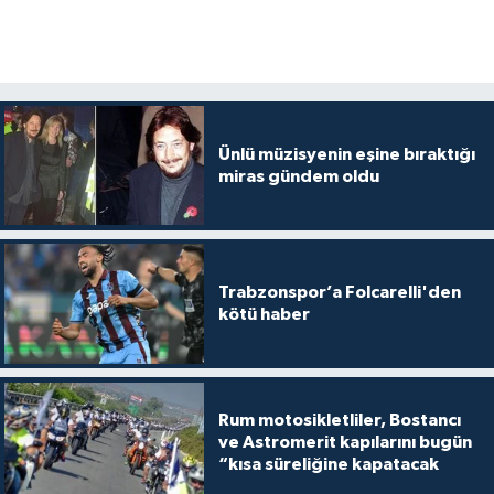
Ünlü müzisyenin eşine bıraktığı
miras gündem oldu
Trabzonspor’a Folcarelli'den
kötü haber
Rum motosikletliler, Bostancı
ve Astromerit kapılarını bugün
“kısa süreliğine kapatacak