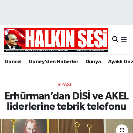
Nöbetçi Eczaneler
Hava Durumu
Trafik Durumu
Güncel
Güney'den Haberler
Dünya
Ayaklı Ga
Puan Durumu ve Fikstür
Tüm Manşetler
SIYASET
Erhürman’dan DİSİ ve AKEL
Son Dakika Haberleri
liderlerine tebrik telefonu
Haber Arşivi