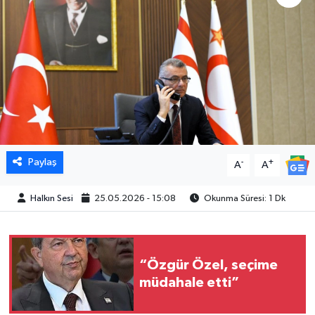
Paylaş
-
+
A
A
Halkın Sesi
25.05.2026 - 15:08
Okunma Süresi: 1 Dk
“Özgür Özel, seçime
müdahale etti”