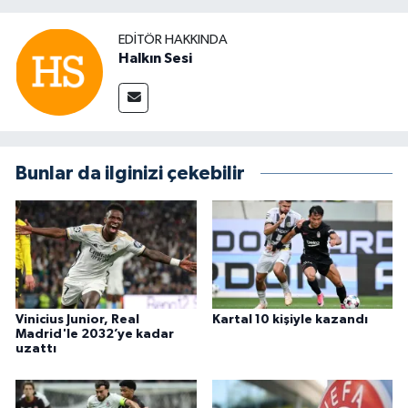
EDITÖR HAKKINDA
Halkın Sesi
Bunlar da ilginizi çekebilir
Vinicius Junior, Real
Kartal 10 kişiyle kazandı
Madrid'le 2032’ye kadar
uzattı