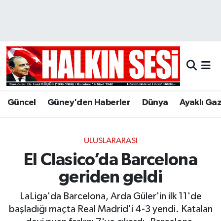
Nöbetçi Eczaneler
Hava Durumu
Trafik Durumu
Güncel
Güney'den Haberler
Dünya
Ayaklı Ga
Puan Durumu ve Fikstür
Tüm Manşetler
ULUSLARARASI
El Clasico’da Barcelona
Son Dakika Haberleri
geriden geldi
Haber Arşivi
LaLiga'da Barcelona, Arda Güler'in ilk 11'de
başladığı maçta Real Madrid'i 4-3 yendi. Katalan