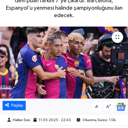
devi puan farkını 7'ye çıkardı. Barcelona,
Espanyol'u yenmesi halinde şampiyonluğunu ilan
edecek.
Paylaş
-
+
A
A
Halkın Sesi
11.05.2025 - 22:43
Okunma Süresi: 1 Dk