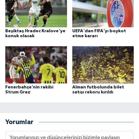
Beşiktaş Hradec Kralove'ye
UEFA'dan FIFA'yı boykot
konuk olacak
etme kararı
Fenerbahçe’nin rakibi
Alman futbolunda bilet
Strum Graz
satışı rekoru kırıldı
Yorumlar