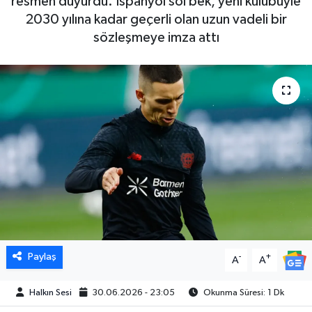
resmen duyurdu. İspanyol sol bek, yeni kulübüyle
2030 yılına kadar geçerli olan uzun vadeli bir
sözleşmeye imza attı
Paylaş
-
+
A
A
Halkın Sesi
30.06.2026 - 23:05
Okunma Süresi: 1 Dk