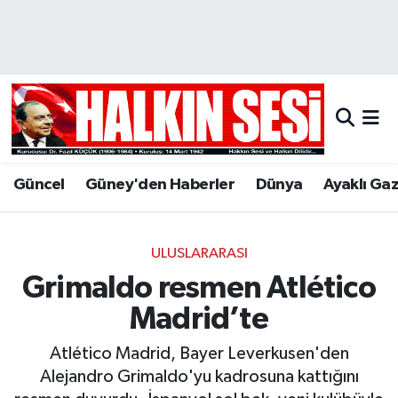
Nöbetçi Eczaneler
Hava Durumu
Trafik Durumu
Güncel
Güney'den Haberler
Dünya
Ayaklı Ga
Puan Durumu ve Fikstür
Tüm Manşetler
ULUSLARARASI
Grimaldo resmen Atlético
Son Dakika Haberleri
Madrid’te
Haber Arşivi
Atlético Madrid, Bayer Leverkusen'den
Alejandro Grimaldo'yu kadrosuna kattığını