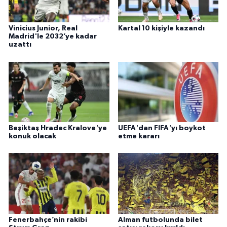
Vinicius Junior, Real
Kartal 10 kişiyle kazandı
Madrid'le 2032’ye kadar
uzattı
Beşiktaş Hradec Kralove'ye
UEFA'dan FIFA'yı boykot
konuk olacak
etme kararı
Fenerbahçe’nin rakibi
Alman futbolunda bilet