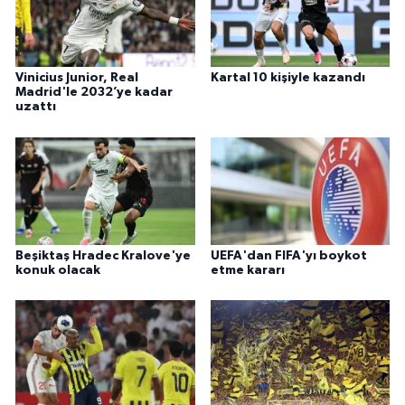
Vinicius Junior, Real
Kartal 10 kişiyle kazandı
Madrid'le 2032’ye kadar
uzattı
Beşiktaş Hradec Kralove'ye
UEFA'dan FIFA'yı boykot
konuk olacak
etme kararı