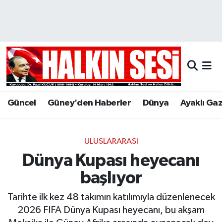
Nöbetçi Eczaneler
Hava Durumu
Trafik Durumu
Güncel
Güney'den Haberler
Dünya
Ayaklı Ga
Puan Durumu ve Fikstür
Tüm Manşetler
ULUSLARARASI
Dünya Kupası heyecanı
Son Dakika Haberleri
başlıyor
Haber Arşivi
Tarihte ilk kez 48 takımın katılımıyla düzenlenecek
2026 FIFA Dünya Kupası heyecanı, bu akşam