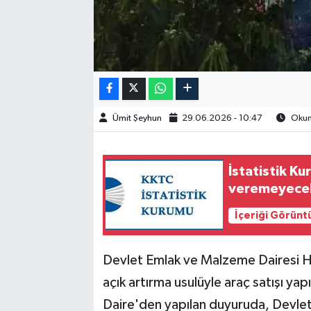
Ümit Şeyhun
29.06.2026 - 10:47
Okunm
İstatistik K
veremeyece
İçeriği Görünt
Devlet Emlak ve Malzeme Dairesi Ha
açık artırma usulüyle araç satışı yap
Daire'den yapılan duyuruda, Devle