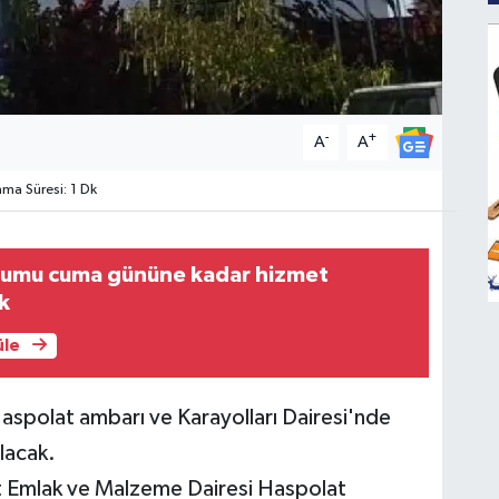
-
+
A
A
a Süresi: 1 Dk
urumu cuma gününe kadar hizmet
k
üle
spolat ambarı ve Karayolları Dairesi'nde
ılacak.
t Emlak ve Malzeme Dairesi Haspolat