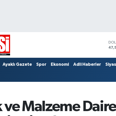
DO
47,
EU
55,
STE
Ayaklı Gazete
Spor
Ekonomi
Adli Haberler
Siya
64,
 ve Malzeme Daires