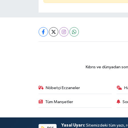
Kıbrıs ve dünyadan son
Nöbetçi Eczaneler
H
Tüm Manşetler
So
Yasal Uyarı:
Sitemizdeki tüm yazı, re