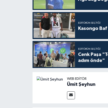
EDITÖRÜN SEÇTIĞI
Kasongo Baf i
EDITÖRÜN SEÇTIĞI
Cenk Paşa "T
adım önde"
WEB EDITÖR
Ümit Şeyhun