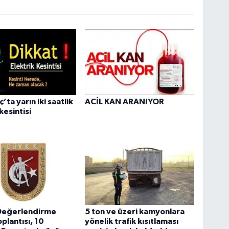
ta yarın iki saatlik
ACİL KAN ARANIYOR
kesintisi
Değerlendirme
5 ton ve üzeri kamyonlara
plantısı, 10
yönelik trafik kısıtlaması