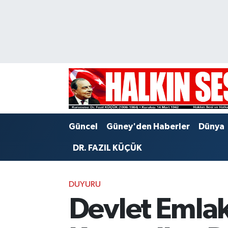
Nöbetçi Eczaneler
Hava Durumu
Trafik Durumu
Puan Durumu ve Fikstür
Güncel
Güney'den Haberler
Dünya
Tüm Manşetler
DR. FAZIL KÜÇÜK
Son Dakika Haberleri
DUYURU
Haber Arşivi
Devlet Emlak