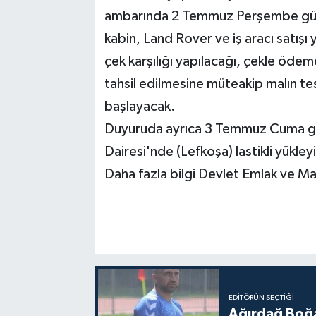
ambarında 2 Temmuz Perşembe günü, 
kabin, Land Rover ve iş aracı satışı y
çek karşılığı yapılacağı, çekle ödem
tahsil edilmesine müteakip malın tes
başlayacak.
Duyuruda ayrıca 3 Temmuz Cuma gü
Dairesi'nde (Lefkoşa) lastikli yükleyic
Daha fazla bilgi Devlet Emlak ve Ma
EDITÖRÜN SEÇTIĞI
Ağırdağ Boğa