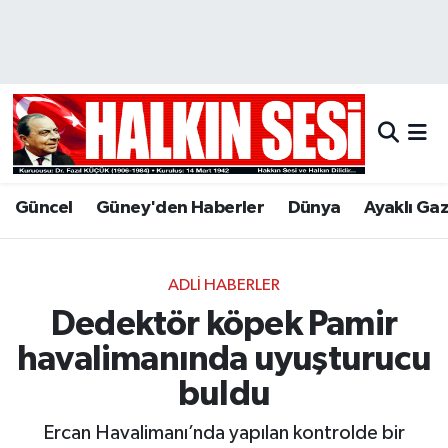
Nöbetçi Eczaneler
Hava Durumu
Trafik Durumu
Güncel
Güney'den Haberler
Dünya
Ayaklı Ga
Puan Durumu ve Fikstür
Tüm Manşetler
ADLI HABERLER
Dedektör köpek Pamir
Son Dakika Haberleri
havalimanında uyuşturucu
Haber Arşivi
buldu
Ercan Havalimanı’nda yapılan kontrolde bir