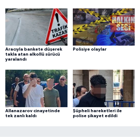
Aracıyla bankete düşerek
Polisiye olaylar
takla atan alkollü sürücü
yaralandı
Allanazarov cinayetinde
Şüpheli hareketleri ile
tek zanlı kaldı
polise şikayet edildi