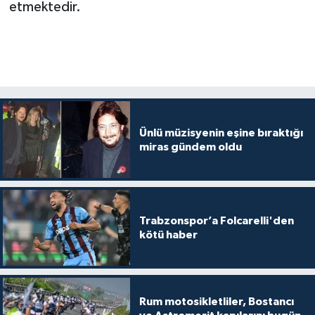
etmektedir.
Ünlü müzisyenin eşine bıraktığı
miras gündem oldu
Trabzonspor’a Folcarelli'den
kötü haber
Rum motosikletliler, Bostancı