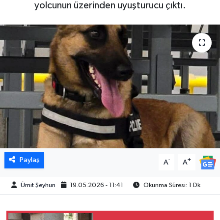
yolcunun üzerinden uyuşturucu çıktı.
Paylaş
-
+
A
A
Ümit Şeyhun
19.05.2026 - 11:41
Okunma Süresi: 1 Dk