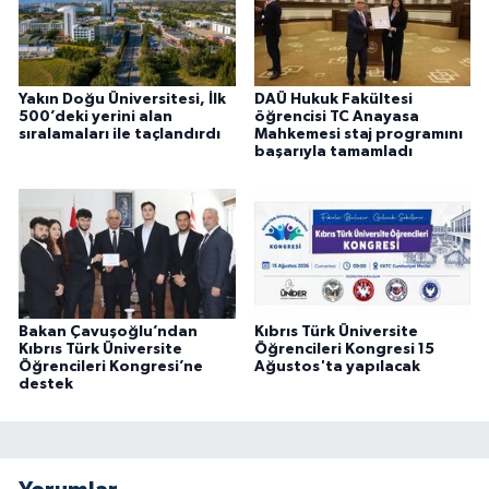
Yakın Doğu Üniversitesi, İlk
DAÜ Hukuk Fakültesi
500’deki yerini alan
öğrencisi TC Anayasa
sıralamaları ile taçlandırdı
Mahkemesi staj programını
başarıyla tamamladı
Bakan Çavuşoğlu’ndan
Kıbrıs Türk Üniversite
Kıbrıs Türk Üniversite
Öğrencileri Kongresi 15
Öğrencileri Kongresi’ne
Ağustos'ta yapılacak
destek