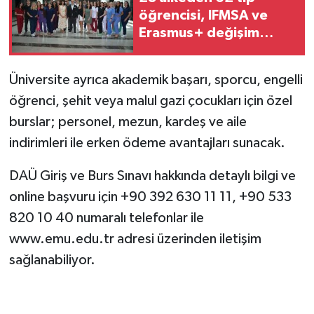
öğrencisi, IFMSA ve
Erasmus+ değişim
programları ile yazı
Kıbrıs’ta geçirecek
Üniversite ayrıca akademik başarı, sporcu, engelli
öğrenci, şehit veya malul gazi çocukları için özel
burslar; personel, mezun, kardeş ve aile
indirimleri ile erken ödeme avantajları sunacak.
DAÜ Giriş ve Burs Sınavı hakkında detaylı bilgi ve
online başvuru için +90 392 630 11 11, +90 533
820 10 40 numaralı telefonlar ile
www.emu.edu.tr adresi üzerinden iletişim
sağlanabiliyor.