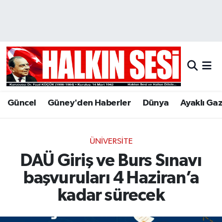
Nöbetçi Eczaneler
Hava Durumu
Trafik Durumu
Güncel
Güney'den Haberler
Dünya
Ayaklı Ga
Puan Durumu ve Fikstür
Tüm Manşetler
ÜNIVERSITE
DAÜ Giriş ve Burs Sınavı
Son Dakika Haberleri
başvuruları 4 Haziran’a
Haber Arşivi
kadar sürecek