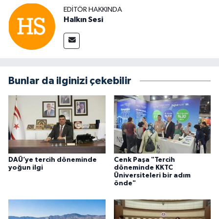
EDITÖR HAKKINDA
Halkın Sesi
Bunlar da ilginizi çekebilir
DAÜ’ye tercih döneminde
Cenk Paşa "Tercih
yoğun ilgi
döneminde KKTC
Üniversiteleri bir adım
önde"