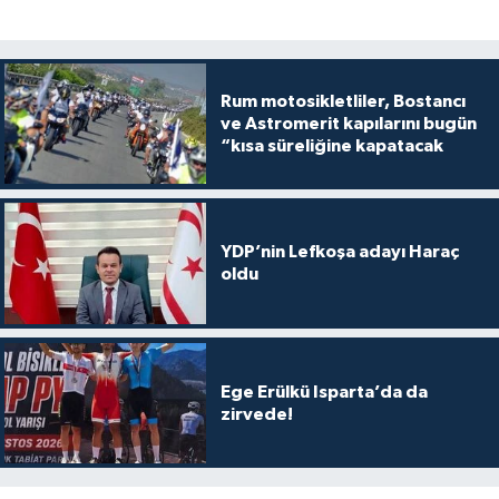
Rum motosikletliler, Bostancı
ve Astromerit kapılarını bugün
“kısa süreliğine kapatacak
YDP’nin Lefkoşa adayı Haraç
oldu
Ege Erülkü Isparta’da da
zirvede!