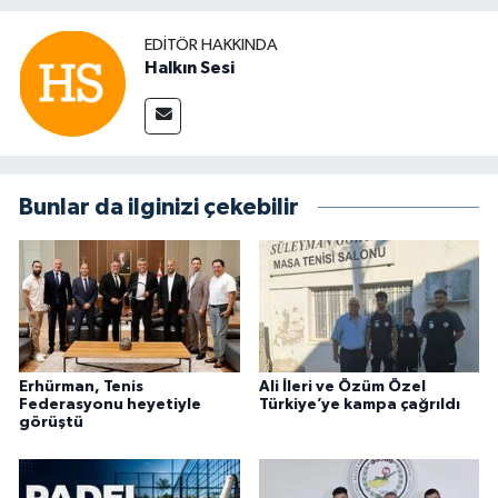
EDITÖR HAKKINDA
Halkın Sesi
Bunlar da ilginizi çekebilir
Erhürman, Tenis
Ali İleri ve Özüm Özel
Federasyonu heyetiyle
Türkiye’ye kampa çağrıldı
görüştü