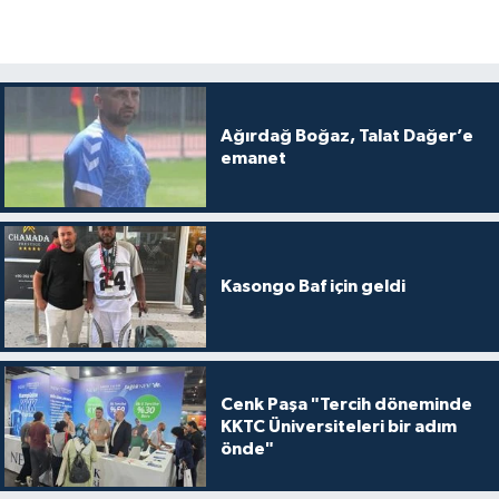
Ağırdağ Boğaz, Talat Dağer’e
emanet
Kasongo Baf için geldi
Cenk Paşa "Tercih döneminde
KKTC Üniversiteleri bir adım
önde"