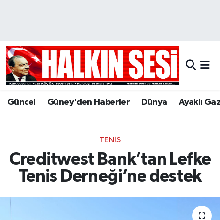
Nöbetçi Eczaneler
Hava Durumu
Trafik Durumu
Güncel
Güney'den Haberler
Dünya
Ayaklı Ga
Puan Durumu ve Fikstür
Tüm Manşetler
TENIS
Creditwest Bank’tan Lefke
Son Dakika Haberleri
Tenis Derneği’ne destek
Haber Arşivi