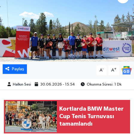
Paylaş
-
+
A
A
Halkın Sesi
30.06.2026 - 15:54
Okunma Süresi: 1 Dk
Kortlarda BMW Master
Cup Tenis Turnuvası
tamamlandı