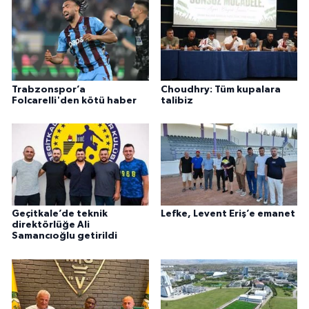
Trabzonspor’a
Choudhry: Tüm kupalara
Folcarelli'den kötü haber
talibiz
Geçitkale’de teknik
Lefke, Levent Eriş’e emanet
direktörlüğe Ali
Samancıoğlu getirildi