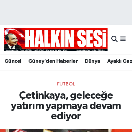
Nöbetçi Eczaneler
Hava Durumu
Trafik Durumu
Güncel
Güney'den Haberler
Dünya
Ayaklı Ga
Puan Durumu ve Fikstür
Tüm Manşetler
FUTBOL
Çetinkaya, geleceğe
Son Dakika Haberleri
yatırım yapmaya devam
Haber Arşivi
ediyor