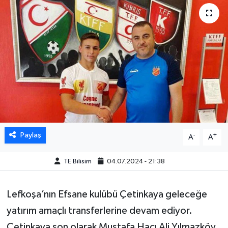
Paylaş
-
+
A
A
TE Bilisim
04.07.2024 - 21:38
Lefkoşa’nın Efsane kulübü Çetinkaya geleceğe
yatırım amaçlı transferlerine devam ediyor.
Çetinkaya son olarak Mustafa Hacı Ali Yılmazköy