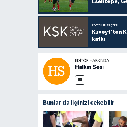
Esentepe, Ge
EDITÖRÜN SEÇTIĞI
Kuveyt’ten Ka
katkı
EDITÖR HAKKINDA
Halkın Sesi
Bunlar da ilginizi çekebilir