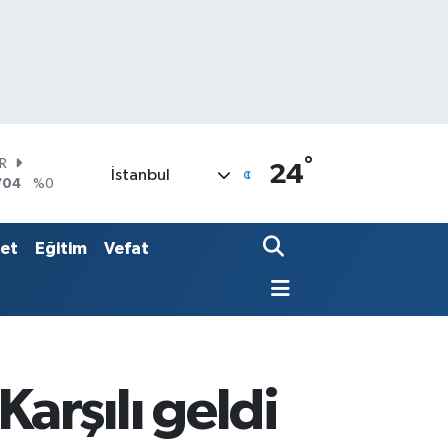
°
AR
24
İstanbul
704
%0
O
406
%-0.08
LİN
set
Eğitim
Vefat
143
%0
arşılı geldi