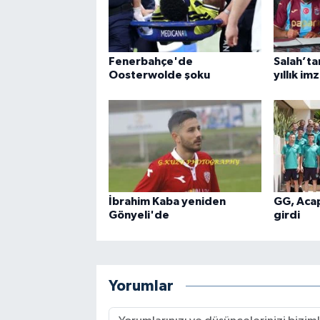
Fenerbahçe'de
Salah’ta
Oosterwolde şoku
yıllık im
İbrahim Kaba yeniden
GG, Aca
Gönyeli'de
girdi
Yorumlar