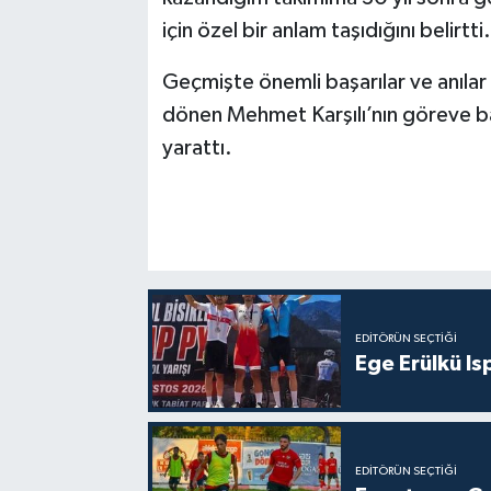
için özel bir anlam taşıdığını belirtti.
Geçmişte önemli başarılar ve anılar
dönen Mehmet Karşılı’nın göreve ba
yarattı.
EDITÖRÜN SEÇTIĞI
Ege Erülkü Is
EDITÖRÜN SEÇTIĞI