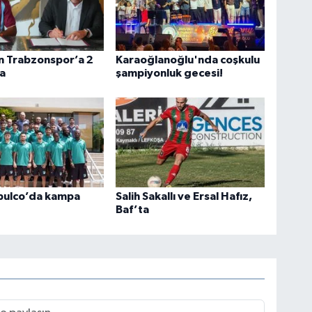
n Trabzonspor’a 2
Karaoğlanoğlu'nda coşkulu
za
şampiyonluk gecesi!
pulco’da kampa
Salih Sakallı ve Ersal Hafız,
Baf’ta