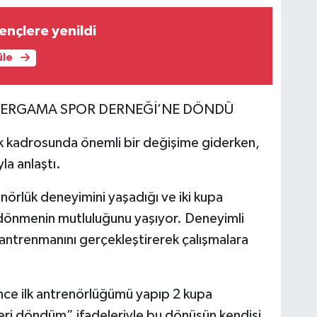
nçlere yenildi
üle
 PERGAMA SPOR DERNEĞİ’NE DÖNDÜ
 kadrosunda önemli bir değişime giderken,
la anlaştı.
enörlük deneyimini yaşadığı ve iki kupa
i dönmenin mutluluğunu yaşıyor. Deneyimli
antrenmanını gerçekleştirerek çalışmalara
önce ilk antrenörlüğümü yapıp 2 kupa
eri döndüm” ifadeleriyle bu dönüşün kendisi