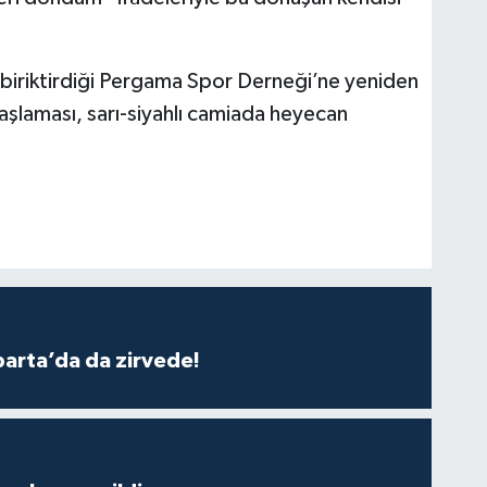
 biriktirdiği Pergama Spor Derneği’ne yeniden
şlaması, sarı-siyahlı camiada heyecan
parta’da da zirvede!