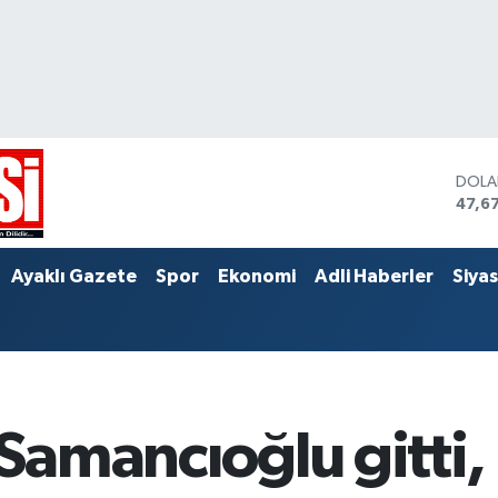
DOL
47,6
EUR
55,0
STER
Ayaklı Gazete
Spor
Ekonomi
Adli Haberler
Siya
64,2
amancıoğlu gitti, K