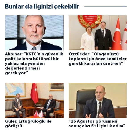
Bunlar da ilginizi çekebilir
Akpınar: “KKTC’nin güvenlik
Öztürkler: “Olağanüstü
politikalarını bütüncül bir
toplantı için önce komiteler
yaklaşımla yeniden
gerekli kararları üretmeli”
değerlendirmesi
gerekiyor”
Güler, Ertuğruloğlu ile
"26 Ağustos görüşmesi
görüştü
sonuç alıcı 5+1 için ilk adım"