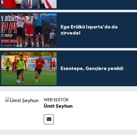
Ege Erülkü Isparta’da da
zirvede!
Esentepe, Gençlere yenildi
WEB EDITÖR
Ümit Şeyhun