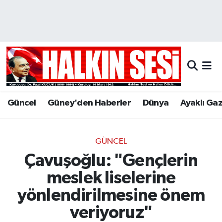
Nöbetçi Eczaneler
Hava Durumu
Trafik Durumu
Güncel
Güney'den Haberler
Dünya
Ayaklı Ga
Puan Durumu ve Fikstür
Tüm Manşetler
GÜNCEL
Çavuşoğlu: "Gençlerin
Son Dakika Haberleri
meslek liselerine
Haber Arşivi
yönlendirilmesine önem
veriyoruz"