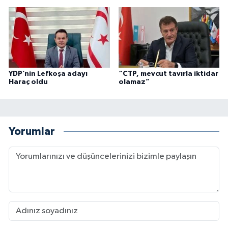
YDP’nin Lefkoşa adayı
“CTP, mevcut tavırla iktidar
Haraç oldu
olamaz”
Yorumlar