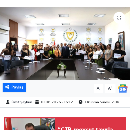
Paylaş
-
+
A
A
Ümit Şeyhun
18.06.2026 - 16:12
Okunma Süresi: 2 Dk
“CTP, mevcut tavırla