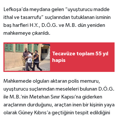
Lefkoşa’da meydana gelen “uyuşturucu madde
ithal ve tasarrufu” suçlarından tutuklanan isminin
baş harfleri H.Y., D.Ö.G. ve M.B. dün yeniden
mahkemeye çıkarıldı.
Tecavüze toplam 55 yıl
hapis
Mahkemede olguları aktaran polis memuru,
uyuşturucu suçlarından meseleleri bulunan D.Ö.G.
ile M.B.’nin Metehan Sınır Kapısı’na giderken
araçlarının durduğunu, araçtan inen bir kişinin yaya
olarak Güney Kıbrıs’a geçtiğinin tespit edildiğini