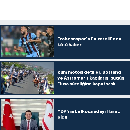
Trabzonspor’a Folcarelli'den
kötü haber
Rum motosikletliler, Bostancı
ve Astromerit kapılarını bugün
“kısa süreliğine kapatacak
YDP’nin Lefkoşa adayı Haraç
oldu