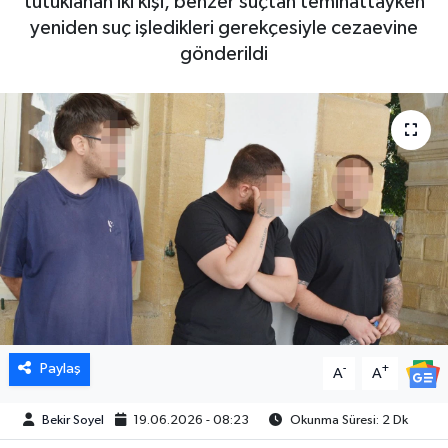
tutuklanan iki kişi, benzer suçtan teminattayken
yeniden suç işledikleri gerekçesiyle cezaevine
gönderildi
Paylaş
-
+
A
A
Bekir Soyel
19.06.2026 - 08:23
Okunma Süresi: 2 Dk