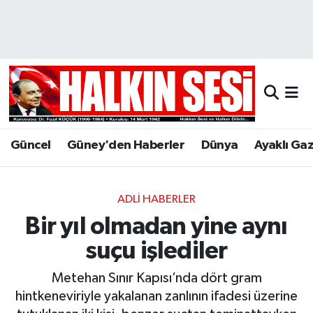
Nöbetçi Eczaneler
Hava Durumu
Trafik Durumu
Güncel
Güney'den Haberler
Dünya
Ayaklı Ga
Puan Durumu ve Fikstür
Tüm Manşetler
ADLI HABERLER
Bir yıl olmadan yine aynı
Son Dakika Haberleri
suçu işlediler
Haber Arşivi
Metehan Sınır Kapısı’nda dört gram
hintkeneviriyle yakalanan zanlının ifadesi üzerine