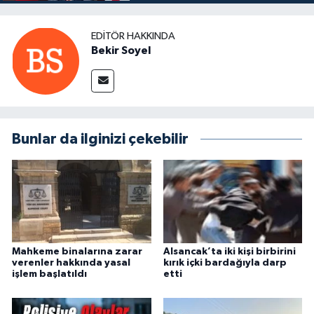
EDITÖR HAKKINDA
Bekir Soyel
Bunlar da ilginizi çekebilir
Mahkeme binalarına zarar
Alsancak’ta iki kişi birbirini
verenler hakkında yasal
kırık içki bardağıyla darp
işlem başlatıldı
etti