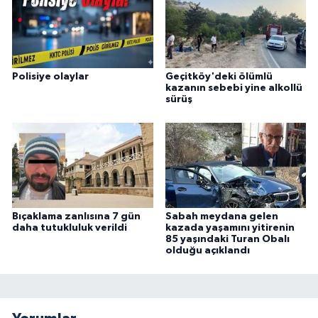
Polisiye olaylar
Geçitköy'deki ölümlü
kazanın sebebi yine alkollü
sürüş
Bıçaklama zanlısına 7 gün
Sabah meydana gelen
daha tutukluluk verildi
kazada yaşamını yitirenin
85 yaşındaki Turan Obalı
olduğu açıklandı