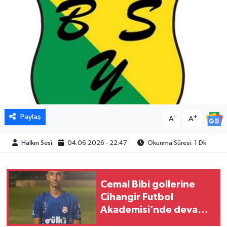
Paylaş
-
+
A
A
Halkın Sesi
04.06.2026 - 22:47
Okunma Süresi: 1 Dk
Cemal Bibi gollerine
Cihangir Futbol
Akademisi’nde devam
edecek