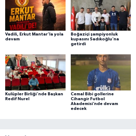
Vadili, Erkut Mantar’la yola
Boğaziçi şampiyonluk
devam
kupasını Sadıkoğlu'na
getirdi
Kulüpler Birliği'nde Başkan
Cemal Bibi gollerine
Redif Nurel
Cihangir Futbol
Akademisi’nde devam
edecek