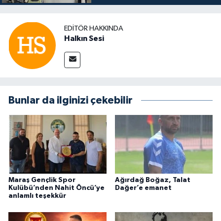
EDITÖR HAKKINDA
Halkın Sesi
Bunlar da ilginizi çekebilir
Maraş Gençlik Spor
Ağırdağ Boğaz, Talat
Kulübü’nden Nahit Öncü’ye
Dağer’e emanet
anlamlı teşekkür