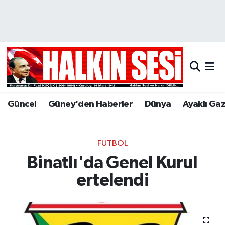
Nöbetçi Eczaneler
Hava Durumu
Trafik Durumu
Güncel
Güney'den Haberler
Dünya
Ayaklı Ga
Puan Durumu ve Fikstür
Tüm Manşetler
FUTBOL
Binatlı'da Genel Kurul
Son Dakika Haberleri
ertelendi
Haber Arşivi