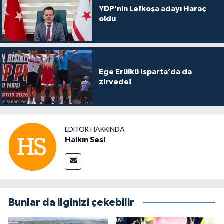
YDP’nin Lefkoşa adayı Haraç
oldu
Ege Erülkü Isparta’da da
zirvede!
EDITÖR HAKKINDA
Halkın Sesi
Bunlar da ilginizi çekebilir