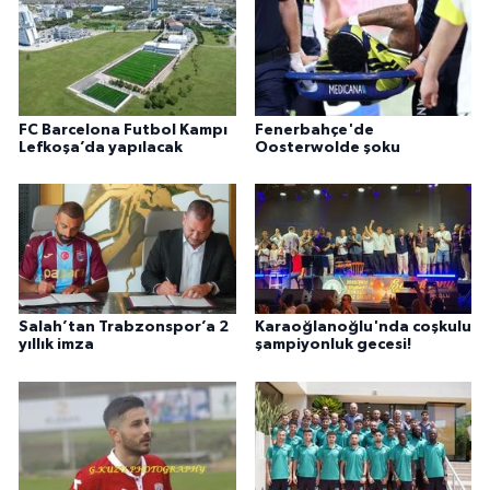
FC Barcelona Futbol Kampı
Fenerbahçe'de
Lefkoşa’da yapılacak
Oosterwolde şoku
Salah’tan Trabzonspor’a 2
Karaoğlanoğlu'nda coşkulu
yıllık imza
şampiyonluk gecesi!