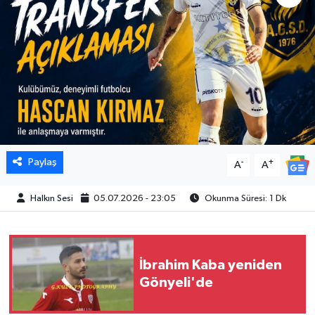
Paylaş
-
+
A
A
Halkın Sesi
05.07.2026 - 23:05
Okunma Süresi: 1 Dk
İbrahim Kaba yeniden
Gönyeli'de