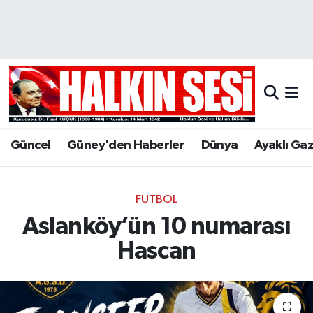
Nöbetçi Eczaneler
Hava Durumu
Trafik Durumu
Güncel
Güney'den Haberler
Dünya
Ayaklı Ga
Puan Durumu ve Fikstür
Tüm Manşetler
FUTBOL
Aslanköy’ün 10 numarası
Son Dakika Haberleri
Hascan
Haber Arşivi