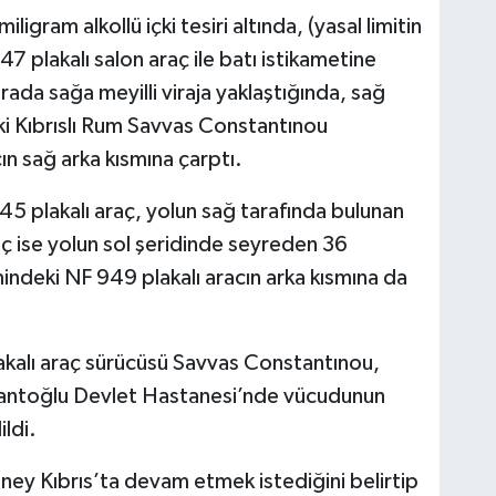
ligram alkollü içki tesiri altında, (yasal limitin
7 plakalı salon araç ile batı istikametine
rada sağa meyilli viraja yaklaştığında, sağ
i Kıbrıslı Rum Savvas Constantınou
n sağ arka kısmına çarptı.
5 plakalı araç, yolun sağ tarafında bulunan
aç ise yolun sol şeridinde seyreden 36
mindeki NF 949 plakalı aracın arka kısmına da
kalı araç sürücüsü Savvas Constantınou,
lbantoğlu Devlet Hastanesi’nde vücudunun
ildi.
ey Kıbrıs’ta devam etmek istediğini belirtip