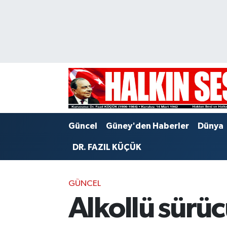
Nöbetçi Eczaneler
Hava Durumu
Trafik Durumu
Puan Durumu ve Fikstür
Güncel
Güney'den Haberler
Dünya
Tüm Manşetler
DR. FAZIL KÜÇÜK
Son Dakika Haberleri
GÜNCEL
Haber Arşivi
Alkollü sürüc