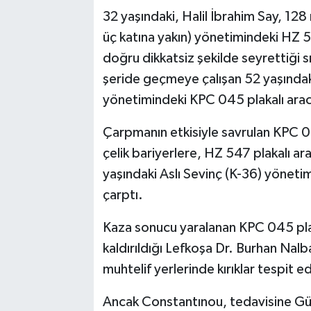
32 yaşındaki, Halil İbrahim Say, 128 mi
üç katına yakın) yönetimindeki HZ 54
doğru dikkatsiz şekilde seyrettiği sı
şeride geçmeye çalışan 52 yaşındak
yönetimindeki KPC 045 plakalı aracı
Çarpmanın etkisiyle savrulan KPC 04
çelik bariyerlere, HZ 547 plakalı ar
yaşındaki Aslı Sevinç (K-36) yöneti
çarptı.
Kaza sonucu yaralanan KPC 045 pla
kaldırıldığı Lefkoşa Dr. Burhan Na
muhtelif yerlerinde kırıklar tespit ed
Ancak Constantınou, tedavisine Gün