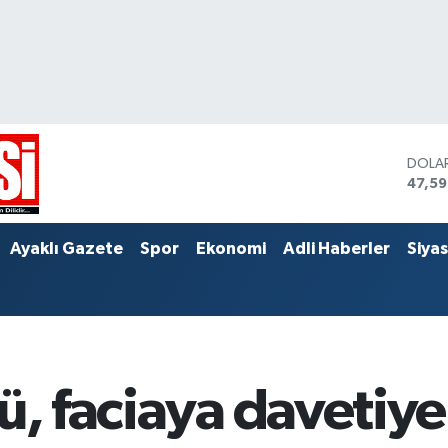
DOLA
47,5
EURO
55,0
STERL
Ayaklı Gazete
Spor
Ekonomi
Adli Haberler
Siya
64,2
ü, faciaya davetiye