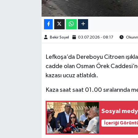
Bekir Soyel
03.07.2026 - 08:17
Okunma
Lefkoşa’da Dereboyu Citroen ışıklar
cadde olan Osman Örek Caddesi’nd
kazası ucuz atlatıldı.
Kaza saat saat 01.00 sıralarında m
Sosyal medya
İçeriği Görünt