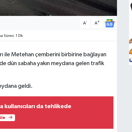
-
+
A
A
 Süresi: 1 Dk
ı ile Metehan çemberini birbirine bağlayan
e dün sabaha yakın meydana gelen trafik
eydana geldi.
 kullanıcıları da tehlikede
üle