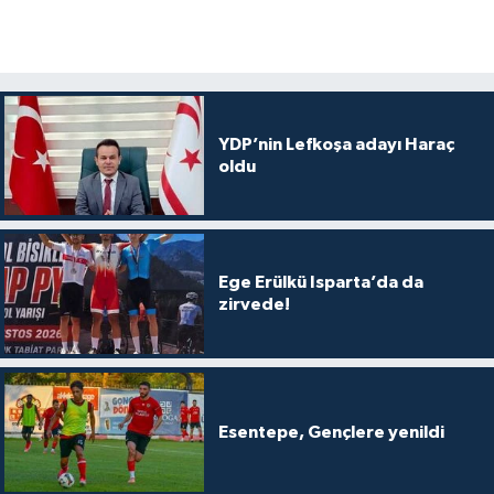
YDP’nin Lefkoşa adayı Haraç
oldu
Ege Erülkü Isparta’da da
zirvede!
Esentepe, Gençlere yenildi