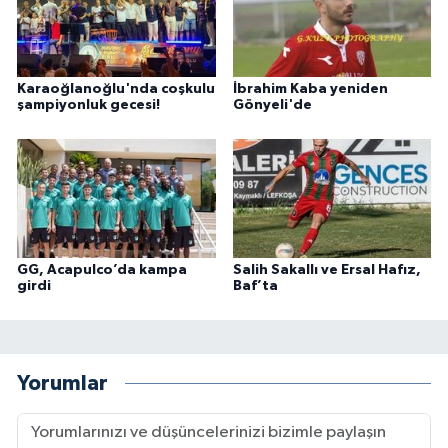
Karaoğlanoğlu'nda coşkulu
İbrahim Kaba yeniden
şampiyonluk gecesi!
Gönyeli'de
GG, Acapulco’da kampa
Salih Sakallı ve Ersal Hafız,
girdi
Baf’ta
Yorumlar