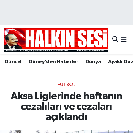
Nöbetçi Eczaneler
Hava Durumu
Trafik Durumu
Güncel
Güney'den Haberler
Dünya
Ayaklı Ga
Puan Durumu ve Fikstür
Tüm Manşetler
FUTBOL
Aksa Liglerinde haftanın
Son Dakika Haberleri
cezalıları ve cezaları
Haber Arşivi
açıklandı