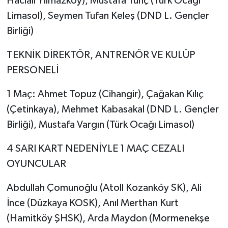
Hacıali Yılmazköy), Mustafa Tunç (Türk Ocağı
Limasol), Seymen Tufan Keleş (DND L. Gençler
Birliği)
TEKNİK DİREKTÖR, ANTRENÖR VE KULÜP
PERSONELİ
1 Maç: Ahmet Topuz (Cihangir), Çağakan Kılıç
(Çetinkaya), Mehmet Kabasakal (DND L. Gençler
Birliği), Mustafa Vargın (Türk Ocağı Limasol)
4 SARI KART NEDENİYLE 1 MAÇ CEZALI
OYUNCULAR
Abdullah Çomunoğlu (Atoll Kozanköy SK), Ali
İnce (Düzkaya KOSK), Anıl Merthan Kurt
(Hamitköy ŞHSK), Arda Maydon (Mormenekşe