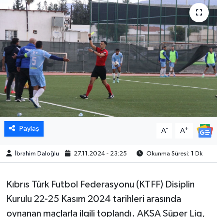
Paylaş
-
+
A
A
İbrahim Daloğlu
27.11.2024 - 23:25
Okunma Süresi: 1 Dk
Kıbrıs Türk Futbol Federasyonu (KTFF) Disiplin
Kurulu 22-25 Kasım 2024 tarihleri arasında
oynanan maçlarla ilgili toplandı. AKSA Süper Lig,