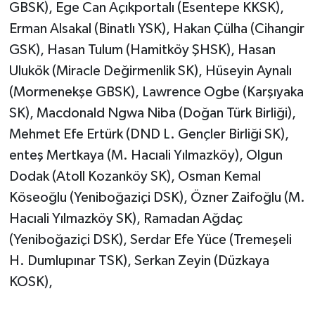
GBSK), Ege Can Açıkportalı (Esentepe KKSK),
Erman Alsakal (Binatlı YSK), Hakan Çülha (Cihangir
GSK), Hasan Tulum (Hamitköy ŞHSK), Hasan
Ulukök (Miracle Değirmenlik SK), Hüseyin Aynalı
(Mormenekşe GBSK), Lawrence Ogbe (Karşıyaka
SK), Macdonald Ngwa Niba (Doğan Türk Birliği),
Mehmet Efe Ertürk (DND L. Gençler Birliği SK),
enteş Mertkaya (M. Hacıali Yılmazköy), Olgun
Dodak (Atoll Kozanköy SK), Osman Kemal
Köseoğlu (Yeniboğaziçi DSK), Özner Zaifoğlu (M.
Hacıali Yılmazköy SK), Ramadan Ağdaç
(Yeniboğaziçi DSK), Serdar Efe Yüce (Tremeşeli
H. Dumlupınar TSK), Serkan Zeyin (Düzkaya
KOSK),