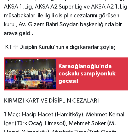
AKSA 1.Lig, AKSA A2 Süper Lig ve AKSA A2 1.Lig
müsabakaları ile ilgili disiplin cezalarını görüşen
kurul, Av. Gizem Bahri Soydan başkanlığında bir
araya geldi.
KTFF Disiplin Kurulu’nun aldığı kararlar şöyle;
Karaoğlanoğlu'nda
coşkulu şampiyonluk
gecesi!
KIRMIZI KART VE DİSİPLİN CEZALARI
1 Maç: Hasip Hacet (Hamitköy), Mehmet Kemal
İçer (Türk Ocağı Limasol), Mehmet Söker (M.