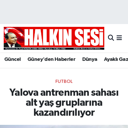
Nöbetçi Eczaneler
Hava Durumu
Trafik Durumu
Güncel
Güney'den Haberler
Dünya
Ayaklı Ga
Puan Durumu ve Fikstür
Tüm Manşetler
FUTBOL
Yalova antrenman sahası
Son Dakika Haberleri
alt yaş gruplarına
Haber Arşivi
kazandırılıyor