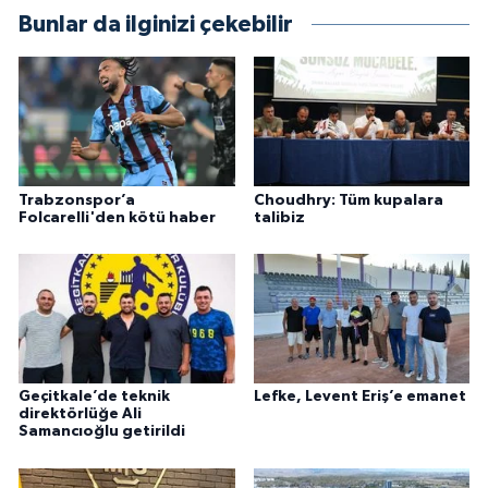
Bunlar da ilginizi çekebilir
Trabzonspor’a
Choudhry: Tüm kupalara
Folcarelli'den kötü haber
talibiz
Geçitkale’de teknik
Lefke, Levent Eriş’e emanet
direktörlüğe Ali
Samancıoğlu getirildi