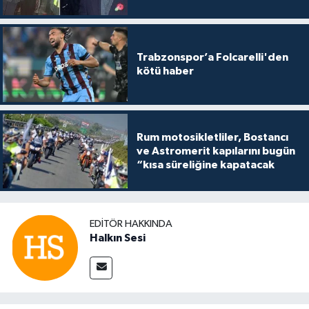
Trabzonspor’a Folcarelli'den
kötü haber
Rum motosikletliler, Bostancı
ve Astromerit kapılarını bugün
“kısa süreliğine kapatacak
EDITÖR HAKKINDA
Halkın Sesi