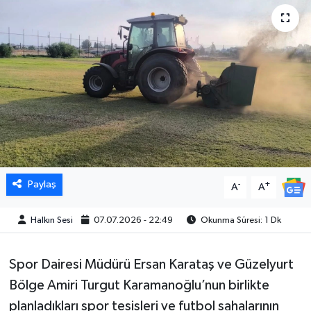
Paylaş
-
+
A
A
Halkın Sesi
07.07.2026 - 22:49
Okunma Süresi: 1 Dk
Spor Dairesi Müdürü Ersan Karataş ve Güzelyurt
Bölge Amiri Turgut Karamanoğlu’nun birlikte
planladıkları spor tesisleri ve futbol sahalarının