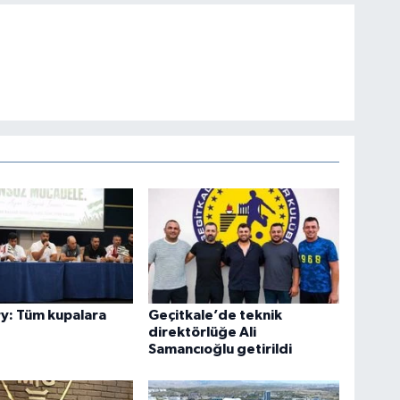
y: Tüm kupalara
Geçitkale’de teknik
direktörlüğe Ali
Samancıoğlu getirildi