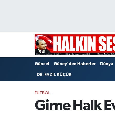
Nöbetçi Eczaneler
Hava Durumu
Trafik Durumu
Puan Durumu ve Fikstür
Güncel
Güney'den Haberler
Dünya
Tüm Manşetler
DR. FAZIL KÜÇÜK
Son Dakika Haberleri
FUTBOL
Haber Arşivi
Girne Halk E