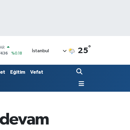
°
LAR
25
İstanbul
7436
%0.18
RO
2510
%0.32
RLİN
set
Eğitim
Vefat
4811
%0.38
a devam