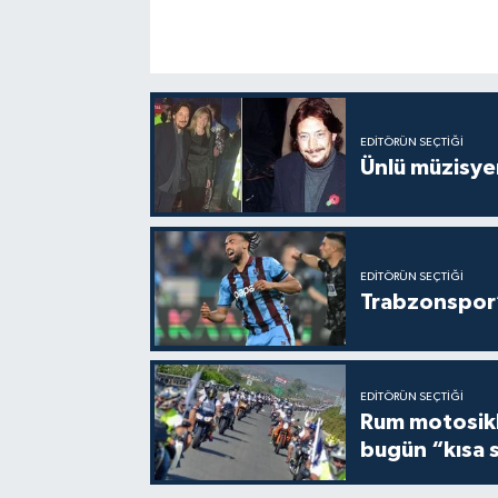
EDITÖRÜN SEÇTIĞI
Ünlü müzisye
EDITÖRÜN SEÇTIĞI
Trabzonspor’
EDITÖRÜN SEÇTIĞI
Rum motosikle
bugün “kısa 