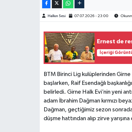
Halkın Sesi
07.07.2026 - 23:00
Okunma
Ernest de r
İçeriği Görünt
BTM Birinci Lig kulüplerinden Girne
başlarken, Raif Esendağlı başkanlığ
belirledi. Girne Halk Evi’nin yeni 
adam İbrahim Dağman kırmızı beyazl
Dağman, geçtiğimiz sezon sonradan 
düşme hattından alıp zirve yarışına 