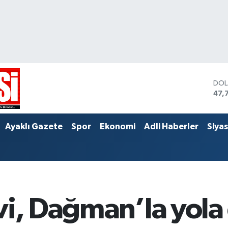
DO
47,
EU
55,
STE
Ayaklı Gazete
Spor
Ekonomi
Adli Haberler
Siya
64,
vi, Dağman’la yol