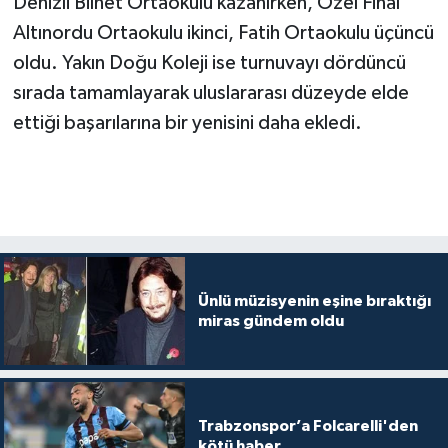
Denizli Bilnet Ortaokulu kazanırken, Özel Final
Altınordu Ortaokulu ikinci, Fatih Ortaokulu üçüncü
oldu. Yakın Doğu Koleji ise turnuvayı dördüncü
sırada tamamlayarak uluslararası düzeyde elde
ettiği başarılarına bir yenisini daha ekledi.
Ünlü müzisyenin eşine bıraktığı
miras gündem oldu
Trabzonspor’a Folcarelli'den
kötü haber