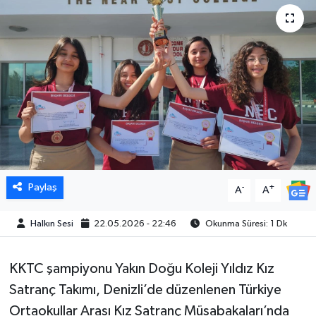
Paylaş
-
+
A
A
Halkın Sesi
22.05.2026 - 22:46
Okunma Süresi: 1 Dk
KKTC şampiyonu Yakın Doğu Koleji Yıldız Kız
Satranç Takımı, Denizli’de düzenlenen Türkiye
Ortaokullar Arası Kız Satranç Müsabakaları’nda