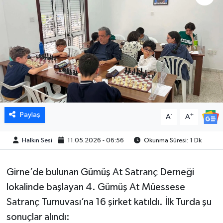
Paylaş
-
+
A
A
Halkın Sesi
11.05.2026 - 06:56
Okunma Süresi: 1 Dk
Girne’de bulunan Gümüş At Satranç Derneği
lokalinde başlayan 4. Gümüş At Müessese
Satranç Turnuvası’na 16 şirket katıldı. İlk Turda şu
sonuçlar alındı: