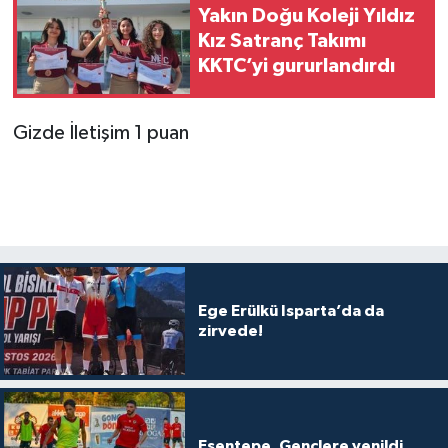
Yakın Doğu Koleji Yıldız
Kız Satranç Takımı
KKTC’yi gururlandırdı
Gizde İletişim 1 puan
Ege Erülkü Isparta’da da
zirvede!
Esentepe, Gençlere yenildi