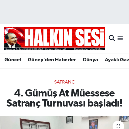
Nöbetçi Eczaneler
Hava Durumu
Trafik Durumu
Güncel
Güney'den Haberler
Dünya
Ayaklı Ga
Puan Durumu ve Fikstür
Tüm Manşetler
SATRANÇ
4. Gümüş At Müessese
Son Dakika Haberleri
Satranç Turnuvası başladı!
Haber Arşivi