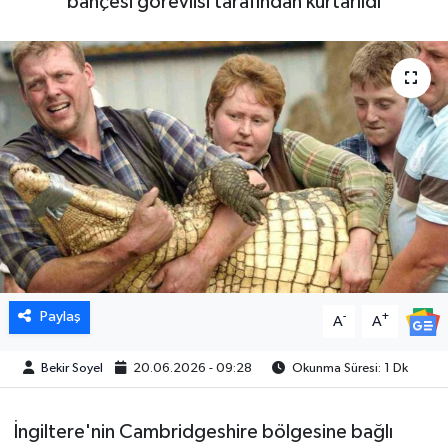
bahçesi görevlisi tarafından kurtarıldı
Paylaş
-
+
A
A
Bekir Soyel
20.06.2026 - 09:28
Okunma Süresi: 1 Dk
İngiltere'nin Cambridgeshire bölgesine bağlı