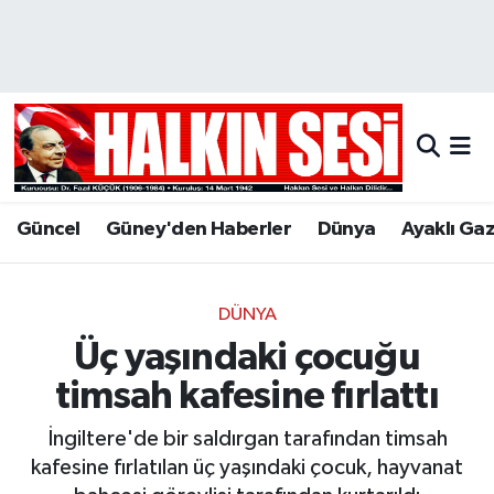
Nöbetçi Eczaneler
Hava Durumu
Trafik Durumu
Güncel
Güney'den Haberler
Dünya
Ayaklı Ga
Puan Durumu ve Fikstür
Tüm Manşetler
DÜNYA
Üç yaşındaki çocuğu
Son Dakika Haberleri
timsah kafesine fırlattı
Haber Arşivi
İngiltere'de bir saldırgan tarafından timsah
kafesine fırlatılan üç yaşındaki çocuk, hayvanat