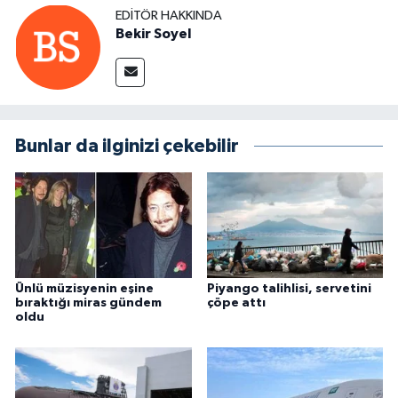
EDITÖR HAKKINDA
Bekir Soyel
Bunlar da ilginizi çekebilir
Ünlü müzisyenin eşine
Piyango talihlisi, servetini
bıraktığı miras gündem
çöpe attı
oldu