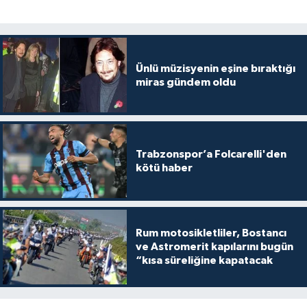
Ünlü müzisyenin eşine bıraktığı
miras gündem oldu
Trabzonspor’a Folcarelli'den
kötü haber
Rum motosikletliler, Bostancı
ve Astromerit kapılarını bugün
“kısa süreliğine kapatacak