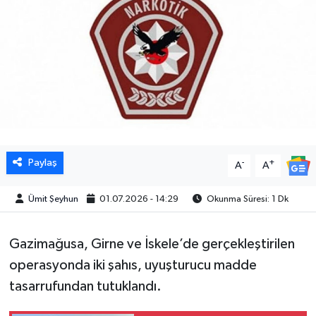
Paylaş
-
+
A
A
Ümit Şeyhun
01.07.2026 - 14:29
Okunma Süresi: 1 Dk
Gazimağusa, Girne ve İskele’de gerçekleştirilen
operasyonda iki şahıs,
uyuşturucu madde
tasarrufundan tutuklandı.