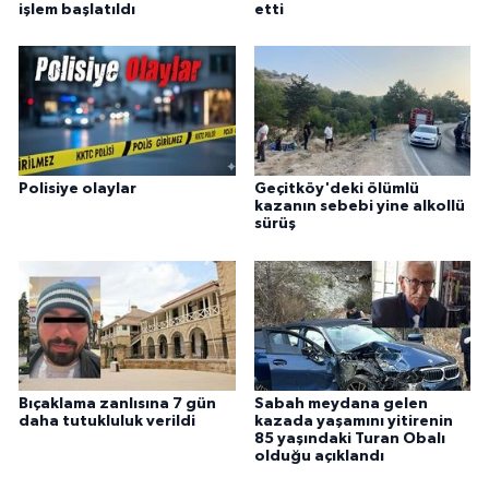
işlem başlatıldı
etti
Polisiye olaylar
Geçitköy'deki ölümlü
kazanın sebebi yine alkollü
sürüş
Bıçaklama zanlısına 7 gün
Sabah meydana gelen
daha tutukluluk verildi
kazada yaşamını yitirenin
85 yaşındaki Turan Obalı
olduğu açıklandı