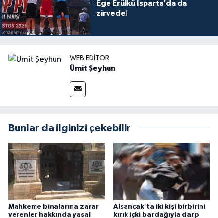
Ege Erülkü Isparta’da da
zirvede!
WEB EDITÖR
Ümit Şeyhun
Bunlar da ilginizi çekebilir
Mahkeme binalarına zarar
Alsancak’ta iki kişi birbirini
verenler hakkında yasal
kırık içki bardağıyla darp