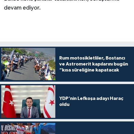
devam ediyor.
Rum motosikletliler, Bostancı
ve Astromerit kapılarını bugün
“kısa süreliğine kapatacak
YDP’nin Lefkoşa adayı Haraç
oldu