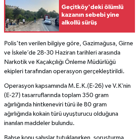
Geçitköy'deki ölümlü
kazanın sebebi yine
alkollü sürüş
Polis'ten verilen bilgiye göre, Gazimağusa, Girne
ve İskele’de 28-30 Haziran tarihleri arasında
Narkotik ve Kaçakçılığı Önleme Müdürlüğü
ekipleri tarafından operasyon gerçekleştirildi.
Operasyon kapsamında M.E.K.(E-26) ve V.K’nin
(E-27) tasarruflarında toplam 350 gram
ağırlığında hintkeneviri türü ile 80 gram
ağırlığında kokain türü uyuşturucu olduğuna
inanılan maddeler bulundu.
Bahse konu şahıslar tutuklanırken, soruşturma