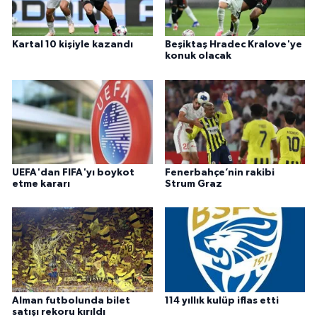
Kartal 10 kişiyle kazandı
Beşiktaş Hradec Kralove'ye
konuk olacak
UEFA'dan FIFA'yı boykot
Fenerbahçe’nin rakibi
etme kararı
Strum Graz
Alman futbolunda bilet
114 yıllık kulüp iflas etti
satışı rekoru kırıldı