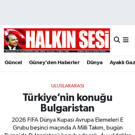
Nöbetçi Eczaneler
Hava Durumu
Trafik Durumu
Güncel
Güney'den Haberler
Dünya
Ayaklı Ga
Puan Durumu ve Fikstür
Tüm Manşetler
ULUSLARARASI
Türkiye’nin konuğu
Son Dakika Haberleri
Bulgaristan
Haber Arşivi
2026 FIFA Dünya Kupası Avrupa Elemeleri E
Grubu beşinci maçında A Milli Takım, bugün