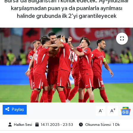
Bursa'da Bulgaristan'ı konuk edecek. Ay-yıldızlılar
karşılaşmadan puan ya da puanlarla ayrılması
halinde grubunda ilk 2'yi garantileyecek
Paylaş
-
+
A
A
Halkın Sesi
14.11.2025 - 23:53
Okunma Süresi: 1 Dk