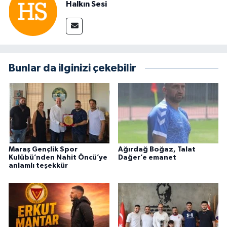
Halkın Sesi
Bunlar da ilginizi çekebilir
Maraş Gençlik Spor
Ağırdağ Boğaz, Talat
Kulübü’nden Nahit Öncü’ye
Dağer’e emanet
anlamlı teşekkür