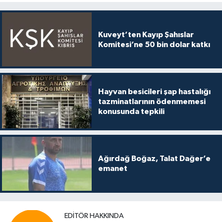
Kuveyt’ten Kayıp Şahıslar
Komitesi’ne 50 bin dolar katkı
Hayvan besicileri şap hastalığı
tazminatlarının ödenmemesi
konusunda tepkili
Ağırdağ Boğaz, Talat Dağer’e
emanet
EDITÖR HAKKINDA