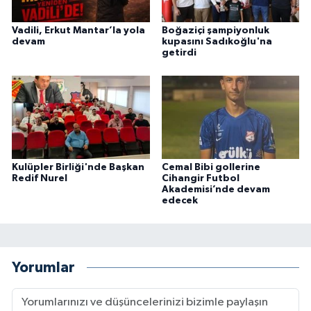
Vadili, Erkut Mantar’la yola
Boğaziçi şampiyonluk
devam
kupasını Sadıkoğlu'na
getirdi
Kulüpler Birliği'nde Başkan
Cemal Bibi gollerine
Redif Nurel
Cihangir Futbol
Akademisi’nde devam
edecek
Yorumlar