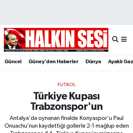
Nöbetçi Eczaneler
Hava Durumu
Trafik Durumu
Güncel
Güney'den Haberler
Dünya
Ayaklı Ga
Puan Durumu ve Fikstür
Tüm Manşetler
FUTBOL
Türkiye Kupası
Son Dakika Haberleri
Trabzonspor'un
Haber Arşivi
Antalya'da oynanan finalde Konyaspor'u Paul
Onuachu'nun kaydettiği gollerle 2-1 mağlup eden