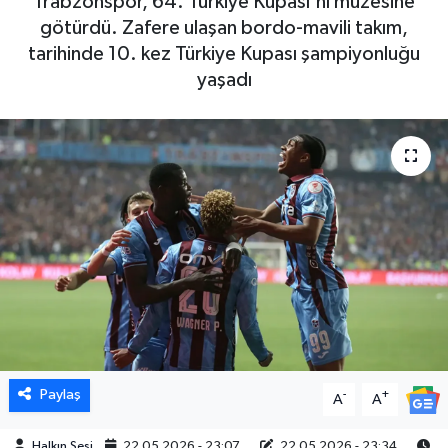
Trabzonspor, 64. Türkiye Kupası'nı müzesine
götürdü. Zafere ulaşan bordo-mavili takım,
tarihinde 10. kez Türkiye Kupası şampiyonluğu
yaşadı
Paylaş
-
+
A
A
Halkın Sesi
22.05.2026 - 23:07
22.05.2026 - 23:34