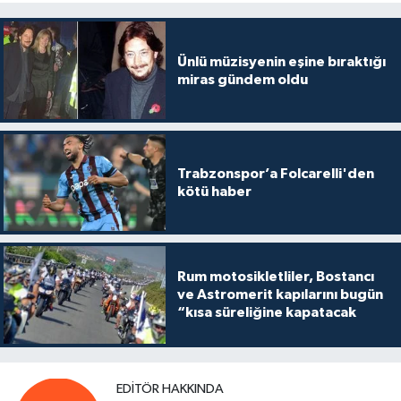
Ünlü müzisyenin eşine bıraktığı
miras gündem oldu
Trabzonspor’a Folcarelli'den
kötü haber
Rum motosikletliler, Bostancı
ve Astromerit kapılarını bugün
“kısa süreliğine kapatacak
EDITÖR HAKKINDA