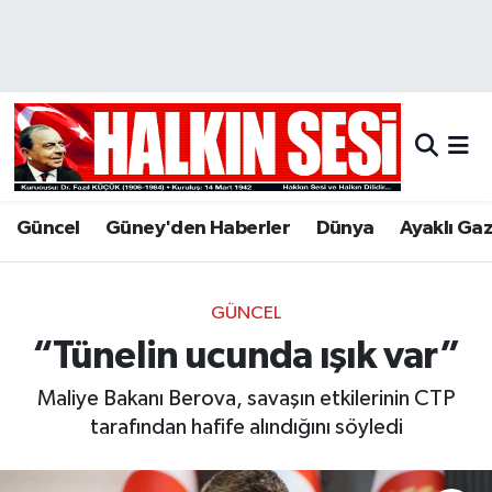
Nöbetçi Eczaneler
Hava Durumu
Trafik Durumu
Güncel
Güney'den Haberler
Dünya
Ayaklı Ga
Puan Durumu ve Fikstür
Tüm Manşetler
GÜNCEL
“Tünelin ucunda ışık var”
Son Dakika Haberleri
Maliye Bakanı Berova, savaşın etkilerinin CTP
Haber Arşivi
tarafından hafife alındığını söyledi