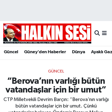
Nöbetçi Eczaneler
Hava Durumu
Trafik Durumu
Güncel
Güney'den Haberler
Dünya
Ayaklı Ga
Puan Durumu ve Fikstür
Tüm Manşetler
GÜNCEL
“Berova’nın varlığı bütün
Son Dakika Haberleri
vatandaşlar için bir umut”
Haber Arşivi
CTP Milletvekili Devrim Barçın: “Berova’nın varlığı
bütün vatandaşlar için bir umut. Çünkü