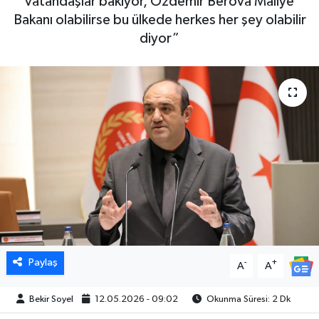
vatandaşlar bakıyor, Özdemir Berova Maliye
Bakanı olabilirse bu ülkede herkes her şey olabilir
diyor”
Paylaş
-
+
A
A
Bekir Soyel
12.05.2026 - 09:02
Okunma Süresi: 2 Dk