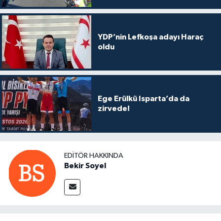
YDP’nin Lefkoşa adayı Haraç
oldu
Ege Erülkü Isparta’da da
zirvede!
EDITÖR HAKKINDA
Bekir Soyel