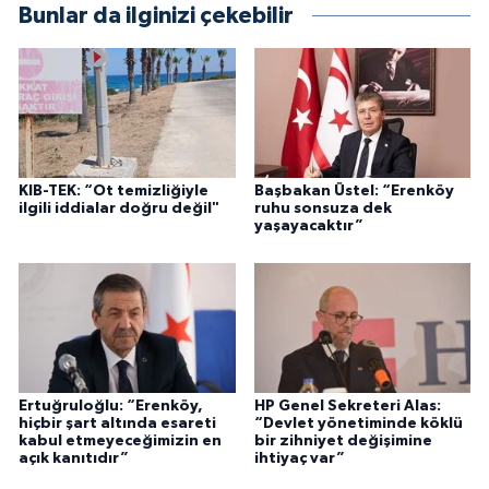
Bunlar da ilginizi çekebilir
KIB-TEK: “Ot temizliğiyle
Başbakan Üstel: “Erenköy
ilgili iddialar doğru değil"
ruhu sonsuza dek
yaşayacaktır”
Ertuğruloğlu: “Erenköy,
HP Genel Sekreteri Alas:
hiçbir şart altında esareti
“Devlet yönetiminde köklü
kabul etmeyeceğimizin en
bir zihniyet değişimine
açık kanıtıdır”
ihtiyaç var”