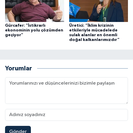
Gürcafer: "İstikrarlı
Üretici: “İklim krizinin
ekonominin yolu çözümden
etkileriyle mücadelede
geçiyor"
sulak alanlar en önemli
doğal kalkanlarımızdır”
Yorumlar
Gönder