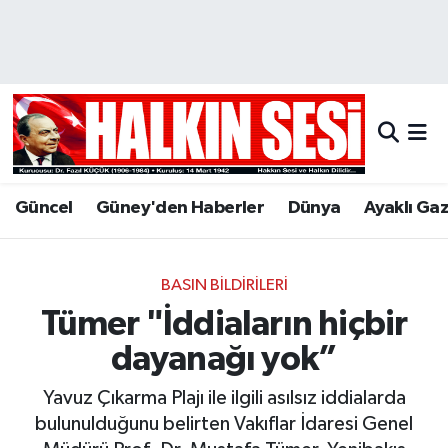
Nöbetçi Eczaneler
Hava Durumu
Trafik Durumu
Güncel
Güney'den Haberler
Dünya
Ayaklı Ga
Puan Durumu ve Fikstür
Tüm Manşetler
BASIN BILDIRILERI
Tümer "İddiaların hiçbir
Son Dakika Haberleri
dayanağı yok”
Haber Arşivi
Yavuz Çıkarma Plajı ile ilgili asılsız iddialarda
bulunulduğunu belirten Vakıflar İdaresi Genel