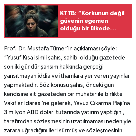
KTTB: “Korkunun değil
güvenin egemen
olduğu bir ülkede
yaşamak hepimizin
ortak hakkı”
Prof. Dr. Mustafa Tümer’in açıklaması şöyle:
“Yusuf Kısa isimli şahıs, sahibi olduğu gazetede
son iki gündür şahsım hakkında gerçeği
yansıtmayan iddia ve ithamlara yer veren yayınlar
yapmaktadır. Söz konusu şahıs, önceki gün
kendisine ait gazeteden bir muhabir ile birlikte
Vakıflar İdaresi’ne gelerek, Yavuz Çıkarma Plajı’na
3 milyon ABD doları tutarında yatırım yaptığını,
tarafımdan sözleşmesinin uzatılmaması nedeniyle
zarara uğradığını ileri sürmüş ve sözleşmesinin