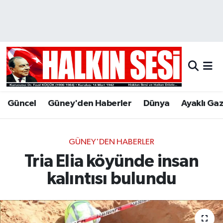
Nöbetçi Eczaneler
Hava Durumu
Trafik Durumu
Güncel
Güney'den Haberler
Dünya
Ayaklı Ga
Puan Durumu ve Fikstür
Tüm Manşetler
GÜNEY'DEN HABERLER
Tria Elia köyünde insan
Son Dakika Haberleri
kalıntısı bulundu
Haber Arşivi