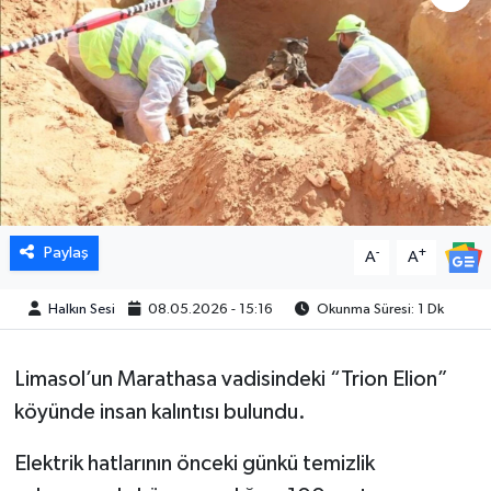
Paylaş
-
+
A
A
Halkın Sesi
08.05.2026 - 15:16
Okunma Süresi: 1 Dk
Limasol’un Marathasa vadisindeki “Trion Elion”
köyünde insan kalıntısı bulundu.
Elektrik hatlarının önceki günkü temizlik