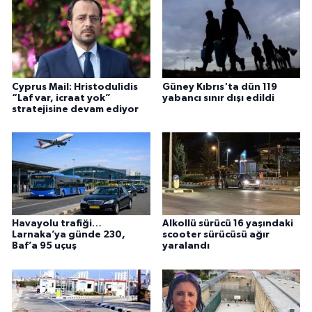
Cyprus Mail: Hristodulidis
Güney Kıbrıs'ta dün 119
“Laf var, icraat yok”
yabancı sınır dışı edildi
stratejisine devam ediyor
Havayolu trafiği…
Alkollü sürücü 16 yaşındaki
Larnaka’ya günde 230,
scooter sürücüsü ağır
Baf’a 95 uçuş
yaralandı