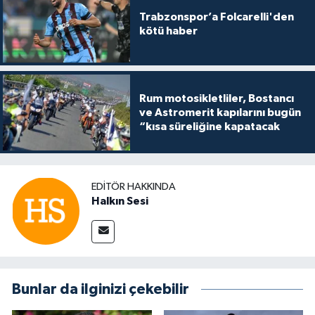
Trabzonspor’a Folcarelli'den
kötü haber
Rum motosikletliler, Bostancı
ve Astromerit kapılarını bugün
“kısa süreliğine kapatacak
EDITÖR HAKKINDA
Halkın Sesi
Bunlar da ilginizi çekebilir