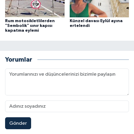
Rum motosikletlilerden
Künzel davası Eylül ayına
"Sembolik" sınır kapısı
ertelendi
kapatma eylemi
Yorumlar
Gönder