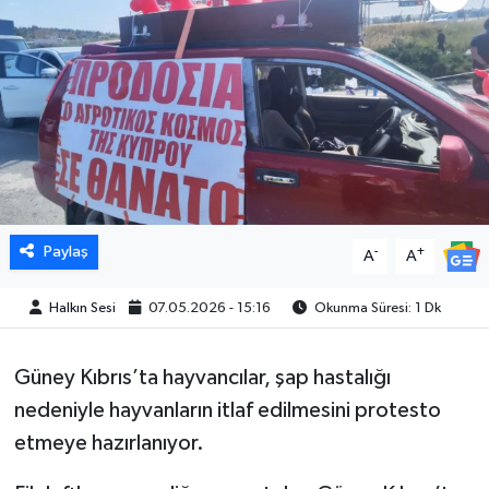
Paylaş
-
+
A
A
Halkın Sesi
07.05.2026 - 15:16
Okunma Süresi: 1 Dk
Güney Kıbrıs’ta hayvancılar, şap hastalığı
nedeniyle hayvanların itlaf edilmesini protesto
etmeye hazırlanıyor.