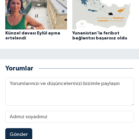
Künzel davası Eylül ayına
Yunanistan’la feribot
ertelendi
bağlantısı başarısız oldu
Yorumlar
Gönder