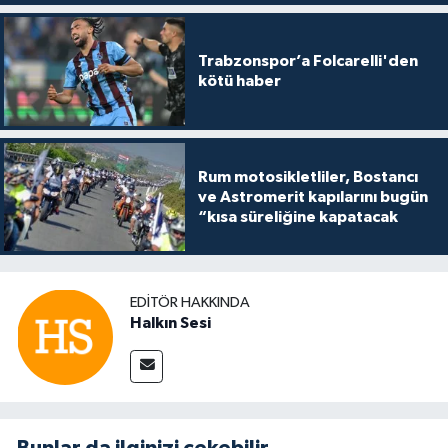
Trabzonspor’a Folcarelli'den
kötü haber
Rum motosikletliler, Bostancı
ve Astromerit kapılarını bugün
“kısa süreliğine kapatacak
EDITÖR HAKKINDA
Halkın Sesi