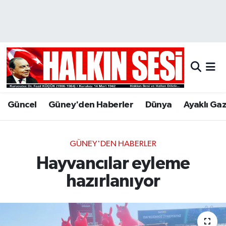
Nöbetçi Eczaneler
Hava Durumu
Trafik Durumu
Güncel
Güney'den Haberler
Dünya
Ayaklı Ga
Puan Durumu ve Fikstür
Tüm Manşetler
GÜNEY'DEN HABERLER
Hayvancılar eyleme
Son Dakika Haberleri
hazırlanıyor
Haber Arşivi