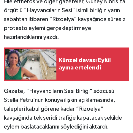
Fileleftheros ve diğer gazeteler, Güney Kıbrıs’ta
örgütlü “Hayvancıların Sesi” isimli birliğin yarın
sabahtan itibaren “Rizoelya” kavşağında süresiz
protesto eylemi gerçekleştirmeye
hazırlandıklarını yazdı.
Künzel davası Eylül
ayına ertelendi
Gazete, “Hayvancıların Sesi Birliği" sözcüsü
Stella Petru’nun konuya ilişkin açıklamasında,
talepleri kabul görene kadar “Rizoelya”
kavşağında tek şeridi trafiğe kapatacak şekilde
eylem başlatacaklarını söylediğini aktardı.