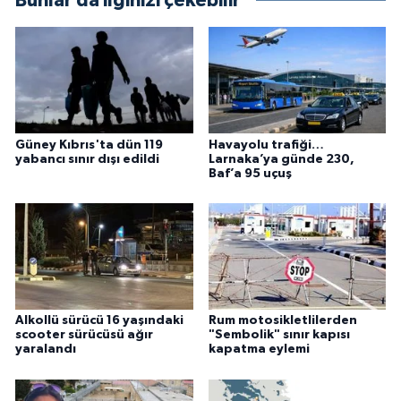
Bunlar da ilginizi çekebilir
Güney Kıbrıs'ta dün 119
Havayolu trafiği…
yabancı sınır dışı edildi
Larnaka’ya günde 230,
Baf’a 95 uçuş
Alkollü sürücü 16 yaşındaki
Rum motosikletlilerden
scooter sürücüsü ağır
"Sembolik" sınır kapısı
yaralandı
kapatma eylemi