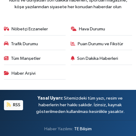
Kıbrıs ve dünyadan son dakika haberleri, spordan magazine,
köşe yazılarından siyasete her konudan haberdar olun
Nöbetçi Eczaneler
Hava Durumu
Trafik Durumu
Puan Durumu ve Fikstür
Tüm Manşetler
Son Dakika Haberleri
Haber Arşivi
Yasal Uyarı:
Sitemizdeki tüm yazı, resim ve
RSS
haberlerin her hakkı saklıdır. İzinsiz, kaynak
gösterilmeden kullanılması kesinlikle yasaktır.
Haber Yazılımı:
TE Bilişim