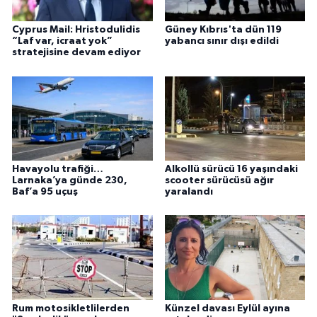
Cyprus Mail: Hristodulidis
Güney Kıbrıs'ta dün 119
“Laf var, icraat yok”
yabancı sınır dışı edildi
stratejisine devam ediyor
Havayolu trafiği…
Alkollü sürücü 16 yaşındaki
Larnaka’ya günde 230,
scooter sürücüsü ağır
Baf’a 95 uçuş
yaralandı
Rum motosikletlilerden
Künzel davası Eylül ayına