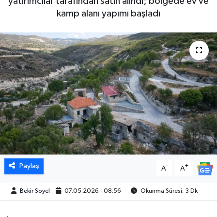
yatırımcılar tarafından satın alındı; bölgede ev ve
kamp alanı yapımı başladı
Paylaş
-
+
A
A
Bekir Soyel
07.05.2026 - 08:56
Okunma Süresi: 3 Dk