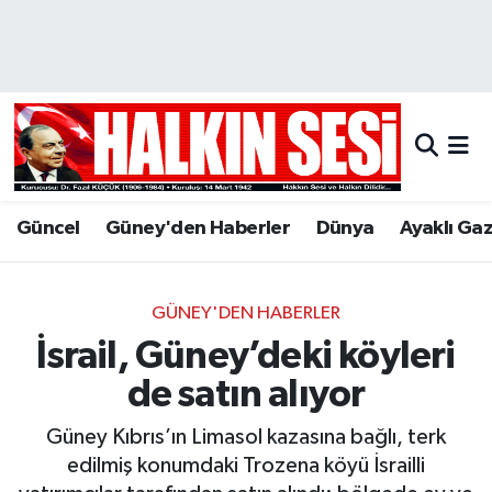
Nöbetçi Eczaneler
Hava Durumu
Trafik Durumu
Güncel
Güney'den Haberler
Dünya
Ayaklı Ga
Puan Durumu ve Fikstür
Tüm Manşetler
GÜNEY'DEN HABERLER
İsrail, Güney’deki köyleri
Son Dakika Haberleri
de satın alıyor
Haber Arşivi
Güney Kıbrıs’ın Limasol kazasına bağlı, terk
edilmiş konumdaki Trozena köyü İsrailli